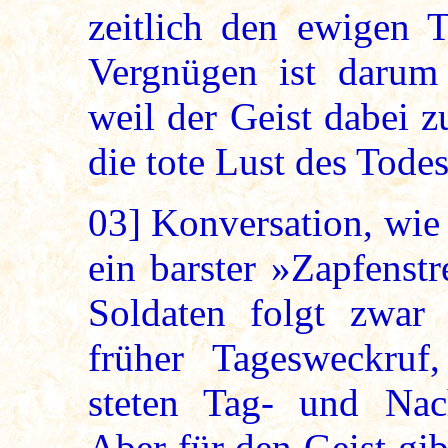
zeitlich den ewigen T
Vergnügen ist darum 
weil der Geist dabei z
die tote Lust des Todes
03]
Konversation, wie si
ein barster »Zapfenst
Soldaten folgt zwar 
früher Tagesweckruf
steten Tag- und Nach
Aber für den Geist gib