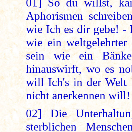
01]
So du willst, kan
Aphorismen schreiben.
wie Ich es dir gebe! -
wie ein weltgelehrter
sein wie ein Bänke
hinauswirft, wo es no
will Ich's in der Wel
nicht anerkennen will!
02]
Die Unterhaltun
sterblichen Mensche