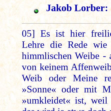
Jakob Lorber: 
05]
Es ist hier freil
Lehre die Rede wie
himmlischen Weibe - a
von keinem Affenweib
Weib oder Meine re
»Sonne« oder mit Me
»umkleidet« ist, weil