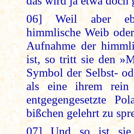
das wird ja etwa doch 
06]
Weil aber ebe
himmlische Weib oder
Aufnahme der himmli
ist, so tritt sie den 
Symbol der Selbst- od
als eine ihrem rei
entgegengesetzte Po
bißchen gelehrt zu spr
07]
Und so ist sie 