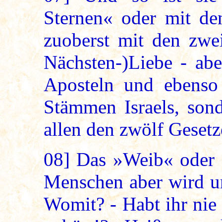
Sternen« oder mit d
zuoberst mit den zwe
Nächsten-)Liebe - abe
Aposteln und ebenso
Stämmen Israels, sond
allen den zwölf Geset
08]
Das »Weib« oder d
Menschen aber wird un
Womit? - Habt ihr nie