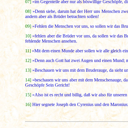
07]
»im Gegenteile aber nur als böswillige Geschöpfe, di
08]
»Denn siehe, darum hat der Herr uns Menschen zw
andern aber als Brüder betrachten sollen!
09]
»Fehlen die Menschen vor uns, so sollen wir das Br
10]
»fehlen aber die Brüder vor uns, da sollen wir das 
fehlende Menschen ansehen.
11]
»Mit dem einen Munde aber sollen wir alle gleich ein
12]
»Denn auch Gott hat zwei Augen und einen Mund; mi
13]
»Beschauen wir uns mit dem Bruderauge, da sieht un
14]
»beschauen wir uns aber mit dem Menschenauge, da 
Geschöpfe Sein Gericht!
15]
»Also ist es recht und billig, daß wir also für unser
16]
Hier segnete Joseph den Cyrenius und den Maronius; 