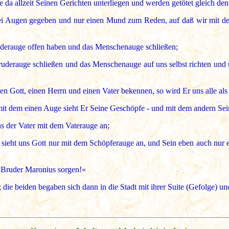
e da allzeit Seinen Gerichten unterliegen und werden getötet gleich de
ei Augen gegeben und nur einen Mund zum Reden, auf daß wir mit d
uderauge offen haben und das Menschenauge schließen;
Bruderauge schließen und das Menschenauge auf uns selbst richten und
en Gott, einen Herrn und einen Vater bekennen, so wird Er uns alle al
t dem einen Auge sieht Er Seine Geschöpfe - und mit dem andern Sei
s der Vater mit dem Vaterauge an;
sieht uns Gott nur mit dem Schöpferauge an, und Sein eben auch nur 
en Bruder Maronius sorgen!«
die beiden begaben sich dann in die Stadt mit ihrer Suite (Gefolge) un