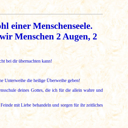
hl einer Menschenseele.
wir Menschen 2 Augen, 2
cht bei dir übernachten kann!
ne Unterweihe die heilige Überweihe geben!
ensschule deines Gottes, die ich für die allein wahre und
 Feinde mit Liebe behandeln und sorgen für ihr zeitliches