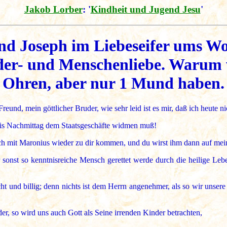
Jakob Lorber
: '
Kindheit und Jugend Jesu
'
und Joseph im Liebeseifer ums Wo
der- und Menschenliebe. Warum 
Ohren, aber nur 1 Mund haben.
nd, mein göttlicher Bruder, wie sehr leid ist es mir, daß ich heute ni
 bis Nachmittag dem Staatsgeschäfte widmen muß!
ch mit Maronius wieder zu dir kommen, und du wirst ihm dann auf mei
r sonst so kenntnisreiche Mensch gerettet werde durch die heilige Leb
ht und billig; denn nichts ist dem Herrn angenehmer, als so wir unsere
er, so wird uns auch Gott als Seine irrenden Kinder betrachten,