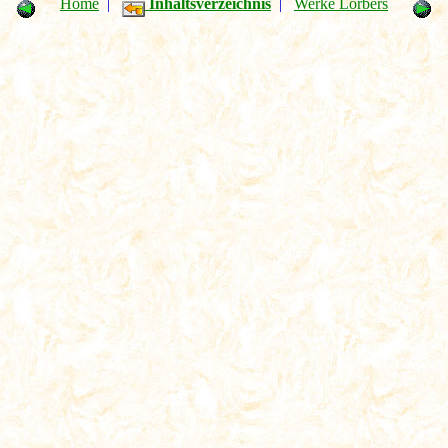
Home
|
Inhaltsverzeichnis
|
Werke Lorbers