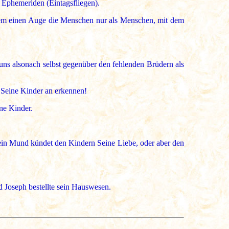
n Ephemeriden (Eintagsfliegen).
em einen Auge die Menschen nur als Menschen, mit dem
 uns alsonach selbst gegenüber den fehlenden Brüdern als
s Seine Kinder an erkennen!
ne Kinder.
ein Mund kündet den Kindern Seine Liebe, oder aber den
d Joseph bestellte sein Hauswesen.