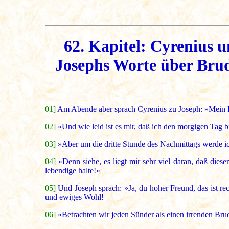
62. Kapitel: Cyrenius 
Josephs Worte über Bru
01]
Am Abende aber sprach Cyrenius zu Joseph: »Mein Freu
02]
»Und wie leid ist es mir, daß ich den morgigen Tag
03]
»Aber um die dritte Stunde des Nachmittags werde i
04]
»Denn siehe, es liegt mir sehr viel daran, daß diese
lebendige halte!«
05]
Und Joseph sprach: »Ja, du hoher Freund, das ist rec
und ewiges Wohl!
06]
»Betrachten wir jeden Sünder als einen irrenden Brud