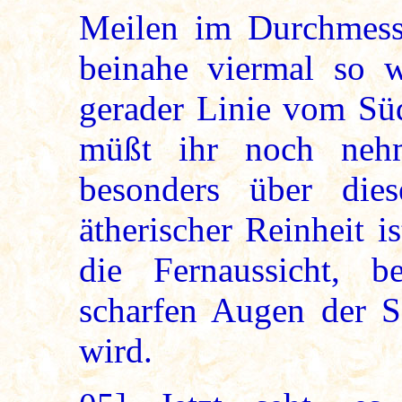
Meilen im Durchmesse
beinahe viermal so w
gerader Linie vom Sü
müßt ihr noch nehm
besonders über die
ätherischer Reinheit i
die Fernaussicht, b
scharfen Augen der S
wird.