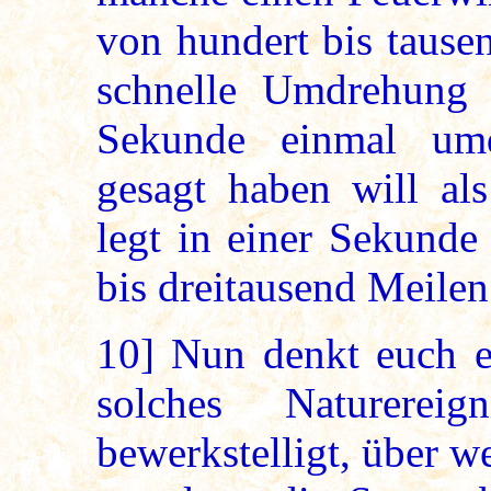
von hundert bis tause
schnelle Umdrehung h
Sekunde einmal umd
gesagt haben will al
legt in einer Sekunde
bis dreitausend Meilen
10]
Nun denkt euch ei
solches Naturerei
bewerkstelligt, über w