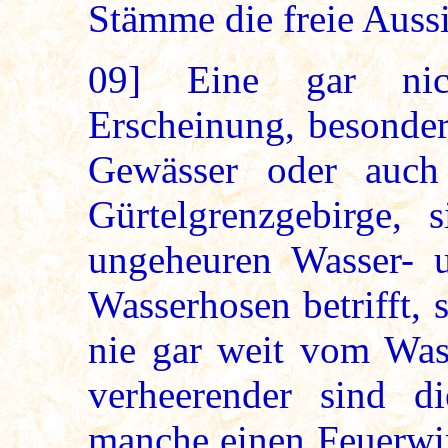
Stämme die freie Aussi
09]
Eine gar nich
Erscheinung, besonder
Gewässer oder auc
Gürtelgrenzgebirge, 
ungeheuren Wasser- 
Wasserhosen betrifft, 
nie gar weit vom Was
verheerender sind d
manche einen Feuerwi