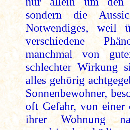
nur allein um den r
sondern die Aussi
Notwendiges, weil 
verschiedene Phä
manchmal von gute
schlechter Wirkung 
alles gehörig achtgege
Sonnenbewohner, beson
oft Gefahr, von einer
ihrer Wohnung nah