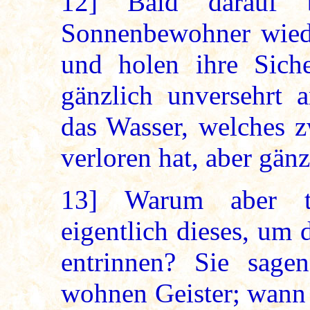
12]
Bald darauf b
Sonnenbewohner wiede
und holen ihre Sicher
gänzlich unversehrt a
das Wasser, welches z
verloren hat, aber gän
13]
Warum aber tu
eigentlich dieses, um
entrinnen? Sie sag
wohnen Geister; wann 