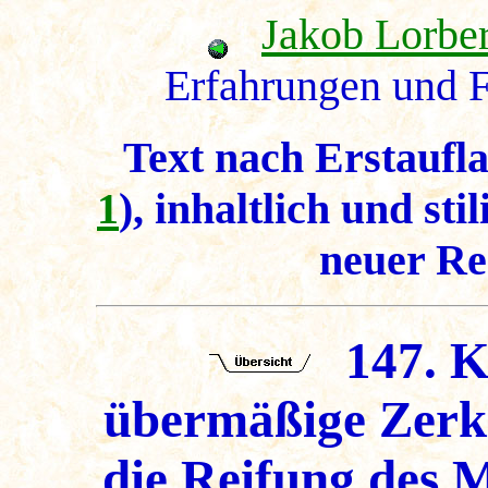
Jakob Lorbe
Erfahrungen und F
Text nach Erstaufla
1
), inhaltlich und sti
neuer Re
147. K
übermäßige Zerkn
die Reifung des 