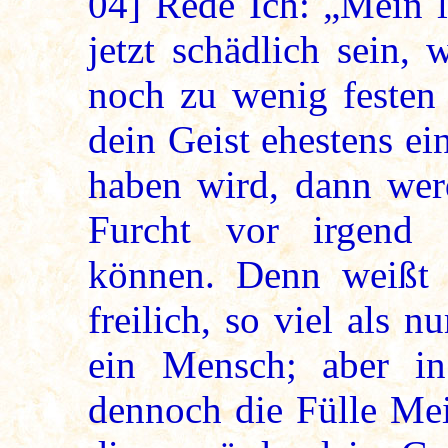
04]
Rede Ich: „Mein l
jetzt schädlich sein, 
noch zu wenig festen 
dein Geist ehestens ei
haben wird, dann wer
Furcht vor irgend
können. Denn weißt d
freilich, so viel als 
ein Mensch; aber i
dennoch die Fülle Mei