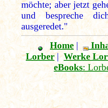
möchte; aber jetzt ge
und bespreche dic
ausgeredet."
Home
|
Inha
Lorber
|
Werke Lor
eBooks
: Lorb