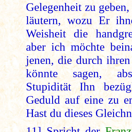
Gelegenheit zu geben, 
läutern, wozu Er ih
Weisheit die handgrei
aber ich möchte bein
jenen, die durch ihre
könnte sagen, abs
Stupidität Ihn bezü
Geduld auf eine zu em
Hast du dieses Gleichn
11]
Spricht der
Franz