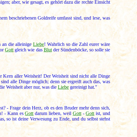
gen; aber, wie gesagt, es gehört dazu die rechte Einsicht
inem beschriebenen Goldreife umfasst sind, und lese, was
 an die alleinige
Liebe
! Wahrlich so die Zahl eurer wäre
vor
Gott
gleich wie das
Blut
der Sündenböcke, so solle sie
 Kern aller Weisheit! Der Weisheit sind nicht alle Dinge
sind alle Dinge möglich; denn sie ergreift auch das, was
die Weisheit aber nur, was die
Liebe
gereinigt hat."
st? - Frage dein Herz, ob es den Bruder mehr denn sich,
nn! - Kann es
Gott
darum lieben, weil
Gott
-
Gott
ist, und
s, so ist deine Verwesung zu Ende, und du selbst stehst