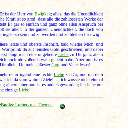
Er ist der Herr von
Ewigkeit
; alles, das die Unendlichkeit
e Kraft ist so groß, dass alle die zahllosesten Werke der
eht Er gar so einfach und ganz ohne allen Anspruch bei
loß sie allein in der ganzen Unendlichkeit, die doch von
Geringste zu sein und zu werden und zu bleiben für ewig!"
iese letzte und oberste Inschrift, bald wieder Mich, und
n Wortprunk da auf reinstes Gold geschrieben, und dabei
t erst fängt mich eine ungeheure
Liebe
zu Dir ganz allein
Dich noch nie vollends wahr geliebt habe. Aber nun ist es
Dir allein, Du mein süßester
Gott
und Vater Jesus!
mehr denn irgend eine rechte
Liebe
zu Dir; und mit dem
war ich da vom wahren Ziele! Ja, ich wusste nicht einmal
ig albern; aber nun ist es anders geworden; Ich liebe nur
ne einzige
Liebe
!"
eBooks
: Lorber- u.a. Themen