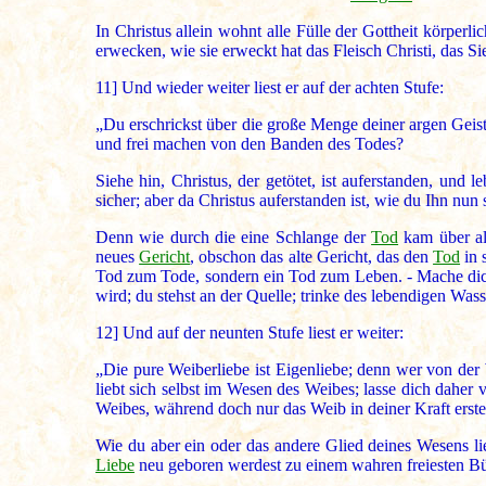
In Christus allein wohnt alle Fülle der Gottheit körperlic
erwecken, wie sie erweckt hat das Fleisch Christi, das Sie
11]
Und wieder weiter liest er auf der achten Stufe:
„Du erschrickst über die große Menge deiner argen Geiste
und frei machen von den Banden des Todes?
Siehe hin, Christus, der getötet, ist auferstanden, und l
sicher; aber da Christus auferstanden ist, wie du Ihn nun
Denn wie durch die eine Schlange der
Tod
kam über a
neues
Gericht
, obschon das alte Gericht, das den
Tod
in 
Tod zum Tode, sondern ein Tod zum Leben. - Mache di
wird; du stehst an der Quelle; trinke des lebendigen Wass
12]
Und auf der neunten Stufe liest er weiter:
„Die pure Weiberliebe ist Eigenliebe; denn wer von der W
liebt sich selbst im Wesen des Weibes; lasse dich daher
Weibes, während doch nur das Weib in deiner Kraft erste
Wie du aber ein oder das andere Glied deines Wesens lieb
Liebe
neu geboren werdest zu einem wahren freiesten Bü