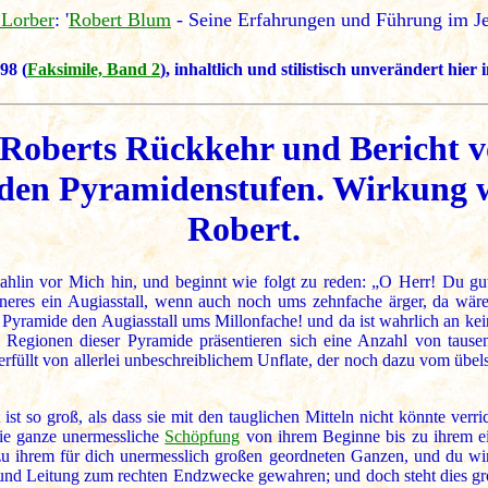
 Lorber
: '
Robert Blum
- Seine Erfahrungen und Führung im Je
98 (
Faksimile, Band 2
), inhaltlich und stilistisch unverändert hie
 Roberts Rückkehr und Bericht vo
f den Pyramidenstufen. Wirkung w
Robert.
hlin vor Mich hin, und beginnt wie folgt zu reden: „O Herr! Du gute
eres ein Augiasstall, wenn auch noch ums zehnfache ärger, da wäre e
 Pyramide den Augiasstall ums Millonfache! und da ist wahrlich an k
 Regionen dieser Pyramide präsentieren sich eine Anzahl von tausend
füllt von allerlei unbeschreiblichem Unflate, der noch dazu vom übels
st so groß, als dass sie mit den tauglichen Mitteln nicht könnte verr
die ganze unermessliche
Schöpfung
von ihrem Beginne bis zu ihrem e
zu ihrem für dich unermesslich großen geordneten Ganzen, und du wirs
und Leitung zum rechten Endzwecke gewahren; und doch steht dies g