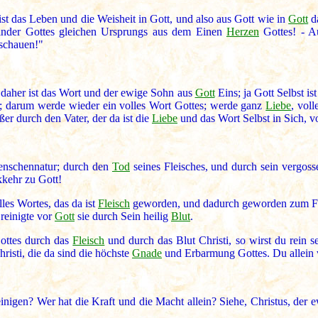
 ist das Leben und die Weisheit in Gott, und also aus Gott wie in
Gott
d
inder Gottes gleichen Ursprungs aus dem Einen
Herzen
Gottes! - Au
schauen!"
; daher ist das Wort und der ewige Sohn aus
Gott
Eins; ja Gott Selbst is
en; darum werde wieder ein volles Wort Gottes; werde ganz
Liebe
, vol
er durch den Vater, der da ist die
Liebe
und das Wort Selbst in Sich, 
nschennatur; durch den
Tod
seines Fleisches, und durch sein vergos
kehr zu Gott!
lles Wortes, das da ist
Fleisch
geworden, und dadurch geworden zum Flei
 reinigte vor
Gott
sie durch Sein heilig
Blut
.
Gottes durch das
Fleisch
und durch das Blut Christi, so wirst du rein 
risti, die da sind die höchste
Gnade
und Erbarmung Gottes. Du allein v
einigen? Wer hat die Kraft und die Macht allein? Siehe, Christus, de