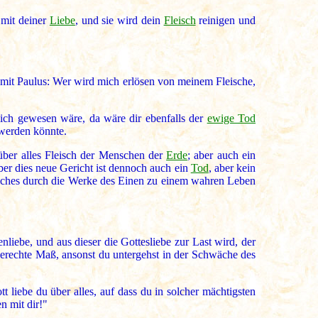
e mit deiner
Liebe
, und sie wird dein
Fleisch
reinigen und
t mit Paulus: Wer wird mich erlösen von meinem Fleische,
lich gewesen wäre, da wäre dir ebenfalls der
ewige Tod
n werden könnte.
ber alles Fleisch der Menschen der
Erde
; aber auch ein
ber dies neue Gericht ist dennoch auch ein
Tod
, aber kein
eisches durch die Werke des Einen zu einem wahren Leben
nliebe, und aus dieser die Gottesliebe zur Last wird, der
 gerechte Maß, ansonst du untergehst in der Schwäche des
t liebe du über alles, auf dass du in solcher mächtigsten
n mit dir!"