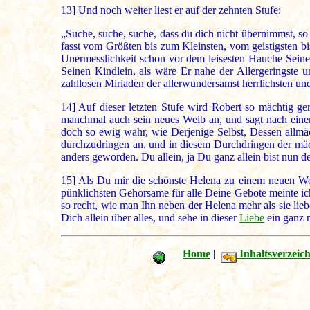
13]
Und noch weiter liest er auf der zehnten Stufe:
„Suche, suche, suche, dass du dich nicht übernimmst, so
fasst vom Größten bis zum Kleinsten, vom geistigsten bis
Unermesslichkeit schon vor dem leisesten Hauche Seine
Seinen Kindlein, als wäre Er nahe der Allergeringste un
zahllosen Miriaden der allerwundersamst herrlichsten und
14]
Auf dieser letzten Stufe wird Robert so mächtig ge
manchmal auch sein neues Weib an, und sagt nach einer 
doch so ewig wahr, wie Derjenige Selbst, Dessen allmäch
durchzudringen an, und in diesem Durchdringen der mä
anders geworden. Du allein, ja Du ganz allein bist nun 
15]
Als Du mir die schönste Helena zu einem neuen We
pünklichsten Gehorsame für alle Deine Gebote meinte ich
so recht, wie man Ihn neben der Helena mehr als sie lie
Dich allein über alles, und sehe in dieser
Liebe
ein ganz 
Home
|
Inhaltsverzeich