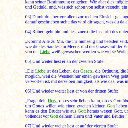
kann seiner Bestimmung entgehen. Wie aber dies möglich i
und Geduld, und, was sich schon von selbst versteht, ein f
03]
Damit du aber vor allem zur rechten Einsicht gelange
darauf geschrieben steht; das wird dir sagen, was du da a
04]
Robert geht hin und liest zuerst die Inschrift des unter
„Kommt Alle zu Mir, die ihr mühselig und beladen seid, 
wie die des Sandes am Meere, und des Grases auf der Er
von der
Liebe
weiß gewaschen werden wie weiße Wolle, u
05]
Und weiter liest er an der zweiten Stufe:
„Die
Liebe
ist das Leben, das
Gesetz
, die Ordnung, die 
möglich, weil die Weisheit nur einen gewissen Weg geht 
verworfen ist, mit derselben Innigkeit, als wie das, was in
06]
Und wieder weiter liest er von der dritten Stufe:
„Frage dein
Herz
, ob es sehr lieben kann, ob es Gott üb
um Gottes willen wie einen zweiten kleinen
Gott
lieben
kann es den Bruder wie aus
Gott
heraus wegen Gott, u
vollendet vor
Gott
deinem Herrn und Vater und Bruder!"
07]
Und wieder weiter liest er auf der vierten Stufe: