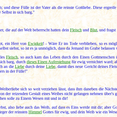
h; und diese Fülle ist der Vater als die reinste Gottliebe. Diese ergreif
 Selbst in sich barg."
r, die auf der Welt beherrscht hatten dein
Fleisch
und
Blut
, und frags
ebt, ein Herr von
Ewigkeit
! - Wäre Er im Tode verblieben, so es mög
 selbst siehst, so ist es ja unmöglich, dass da Jemand im Grabe belasse
lles
Fleisch
, so auch kam das Leben durch den Einen Gottmenschen ü
sich barg, durch
dieses Einen Auferstehung
für ewig vernichtet ward; a
ch an die
Liebe
durch deine
Liebe
, damit dies neue Gericht deines Fl
ers in der Fülle!"
eiberliebe sich so weit verziehen lässt, dass ihm daneben die Nächste
 von der reizenden Gestalt eines Weibes nicht gefangen nehmen über's
hen solle zu Einem Wesen mit und in dir!
st, also liebe auch das Weib, auf dass es Eins werde mit dir; aber Got
rger der reinsten
Himmel
Gottes für ewig, und dein Weib wie ein Wese