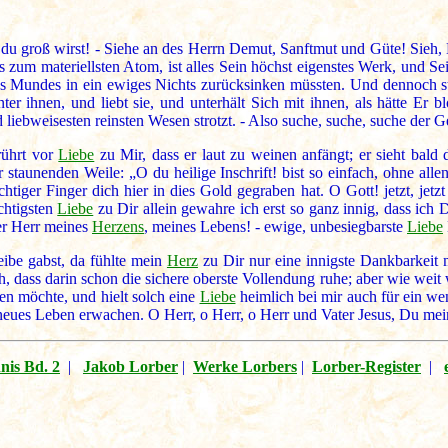
 du groß wirst! - Siehe an des Herrn Demut, Sanftmut und Güte! Sieh, 
 zum materiellsten Atom, ist alles Sein höchst eigenstes Werk, und Sein
s Mundes in ein ewiges Nichts zurücksinken müssten. Und dennoch st
ter ihnen, und liebt sie, und unterhält Sich mit ihnen, als hätte Er b
 liebweisesten reinsten Wesen strotzt. - Also suche, suche, suche der 
rührt vor
Liebe
zu Mir, dass er laut zu weinen anfängt; er sieht bald d
staunenden Weile: „O du heilige Inschrift! bist so einfach, ohne alle
tiger Finger dich hier in dies Gold gegraben hat. O Gott! jetzt, jetz
chtigsten
Liebe
zu Dir allein gewahre ich erst so ganz innig, dass ich 
der Herr meines
Herzens
, meines Lebens! - ewige, unbesiegbarste
Liebe
ibe gabst, da fühlte mein
Herz
zu Dir nur eine innigste Dankbarkeit 
, dass darin schon die sichere oberste Vollendung ruhe; aber wie weit 
ben möchte, und hielt solch eine
Liebe
heimlich bei mir auch für ein wen
neues Leben erwachen. O Herr, o Herr, o Herr und Vater Jesus, Du mei
nis Bd. 2
|
Jakob Lorber
|
Werke Lorbers
|
Lorber-Register
|