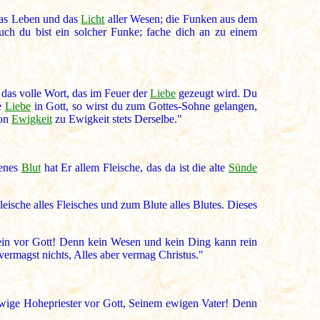
as Leben und das
Licht
aller Wesen; die Funken aus dem
ch du bist ein solcher Funke; fache dich an zu einem
t das volle Wort, das im Feuer der
Liebe
gezeugt wird. Du
le
Liebe
in Gott, so wirst du zum Gottes-Sohne gelangen,
von
Ewigkeit
zu Ewigkeit stets Derselbe."
senes
Blut
hat Er allem Fleische, das da ist die alte
Sünde
sche alles Fleisches und zum Blute alles Blutes. Dieses
sein vor Gott! Denn kein Wesen und kein Ding kann rein
ermagst nichts, Alles aber vermag Christus."
r ewige Hohepriester vor Gott, Seinem ewigen Vater! Denn