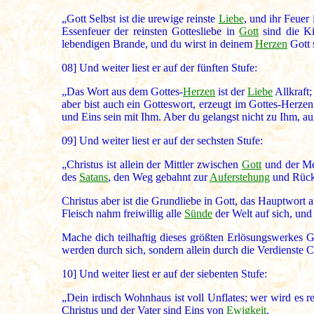
„Gott Selbst ist die urewige reinste
Liebe
, und ihr Feuer
Essenfeuer der reinsten Gottesliebe in
Gott
sind die K
lebendigen Brande, und du wirst in deinem
Herzen
Gott 
08]
Und weiter liest er auf der fünften Stufe:
„Das Wort aus dem Gottes-
Herzen
ist der
Liebe
Allkraft
aber bist auch ein Gotteswort, erzeugt im Gottes-Herz
und Eins sein mit Ihm. Aber du gelangst nicht zu Ihm, auß
09]
Und weiter liest er auf der sechsten Stufe:
„Christus ist allein der Mittler zwischen
Gott
und der Me
des
Satans
, den Weg gebahnt zur
Auferstehung
und Rück
Christus aber ist die Grundliebe in Gott, das Hauptwort a
Fleisch nahm freiwillig alle
Sünde
der Welt auf sich, und
Mache dich teilhaftig dieses größten Erlösungswerkes 
werden durch sich, sondern allein durch die Verdienste Ch
10]
Und weiter liest er auf der siebenten Stufe:
„Dein irdisch Wohnhaus ist voll Unflates; wer wird es r
Christus und der Vater sind Eins von
Ewigkeit
.