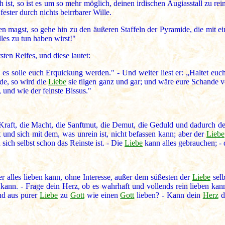
st, so ist es um so mehr möglich, deinen irdischen Augiasstall zu reini
ester durch nichts beirrbarer Wille.
n magst, so gehe hin zu den äußeren Staffeln der Pyramide, die mit e
lles zu tun haben wirst!"
sten Reifes, und diese lautet:
es solle euch Erquickung werden." - Und weiter liest er: „Haltet euch
de, so wird die
Liebe
sie tilgen ganz und gar; und wäre eure Schande 
nd wie der feinste Bissus."
Kraft, die Macht, die Sanftmut, die Demut, die Geduld und dadurch der
und sich mit dem, was unrein ist, nicht befassen kann; aber der
Liebe
 sich selbst schon das Reinste ist. - Die
Liebe
kann alles gebrauchen; - 
er alles lieben kann, ohne Interesse, außer dem süßesten der
Liebe
selb
 kann. - Frage dein Herz, ob es wahrhaft und vollends rein lieben ka
nd aus purer
Liebe
zu
Gott
wie einen
Gott
lieben? - Kann dein
Herz
da