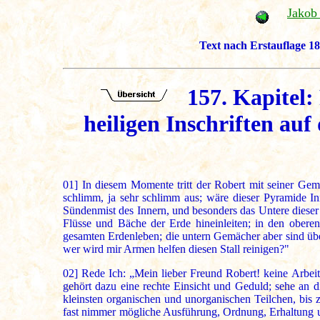
Jakob
Text nach Erstauflage 18
157. Kapitel:
heiligen Inschriften au
01]
In diesem Momente tritt der Robert mit seiner Gema
schlimm, ja sehr schlimm aus; wäre dieser Pyramide Inn
Sündenmist des Innern, und besonders das Untere dieser
Flüsse und Bäche der Erde hineinleiten; in den oberen
gesamten Erdenleben; die untern Gemächer aber sind über
wer wird mir Armen helfen diesen Stall reinigen?"
02]
Rede Ich: „Mein lieber Freund Robert! keine Arbeit i
gehört dazu eine rechte Einsicht und Geduld; sehe an 
kleinsten organischen und unorganischen Teilchen, bis 
fast nimmer mögliche Ausführung, Ordnung, Erhaltung 