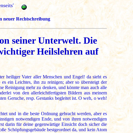
nseits'
r in neuer Rechtschreibung
n seiner Unterwelt. Die
ichtiger Heilslehren auf
r heiliger Vater aller Menschen und Engel! da sieht es
s ein Leichtes, ihn zu reinigen; aber so übersteigt der
eine Reinigung mehr zu denken, und könnte man auch alle
erlei von den allerleichtfertigsten Bildern aus meinem
ten Geruche, resp. Gestanks begleitet ist. O weh, o weh!
ichtet und in die beste Ordnung gebracht werden, aber es
instigen notwendigen Ende, und von ihren notwendigen
t darin für deine gegenwärtige Einsicht doch sicher die
roße Schöpfungsgebäude bestgeordnet da, und kein Atom