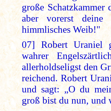
große Schatzkammer d
aber vorerst deine
himmlisches Weib!"
07]
Robert Uraniel 
wahrer Engelszärtlic
allerholdseligst den G
reichend. Robert Uran
und sagt: „O du mei
groß bist du nun, und w