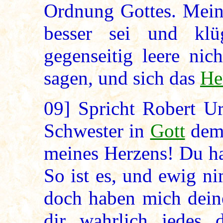
Ordnung Gottes. Meins
besser sei und klü
gegenseitig leere nic
sagen, und sich das
He
09]
Spricht Robert Ura
Schwester in
Gott
dem 
meines Herzens! Du h
So ist es, und ewig n
doch haben mich deine
dir wahrlich jedes