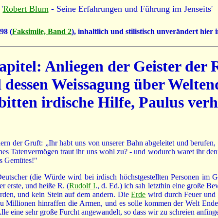
 '
Robert Blum
- Seine Erfahrungen und Führung im Jenseits'
98 (
Faksimile, Band 2
), inhaltlich und stilistisch unverändert hie
pitel: Anliegen der Geister der
d dessen Weissagung über Welten
itten irdische Hilfe, Paulus verhe
rn der Gruft: „Ihr habt uns von unserer Bahn abgeleitet und berufen, 
lches Tatenvermögen traut ihr uns wohl zu? - und wodurch waret ihr de
es Gemütes!"
eutscher (die Würde wird bei irdisch höchstgestellten Personen im Ge
 erste, und heiße R. (
Rudolf I
., d. Ed.) ich sah letzthin eine große Be
rden, und kein Stein auf dem andern. Die
Erde
wird durch Feuer und
Millionen hinraffen die Armen, und es solle kommen der Welt Ende.
 Alle eine sehr große Furcht angewandelt, so dass wir zu schreien anfin