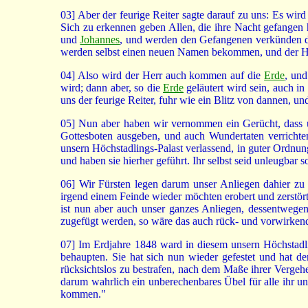
03]
Aber der feurige Reiter sagte darauf zu uns: Es wir
Sich zu erkennen geben Allen, die ihre Nacht gefangen
und
Johannes
, und werden den Gefangenen verkünden 
werden selbst einen neuen Namen bekommen, und der He
04]
Also wird der Herr auch kommen auf die
Erde
, un
wird; dann aber, so die
Erde
geläutert wird sein, auch in
uns der feurige Reiter, fuhr wie ein Blitz von dannen, un
05]
Nun aber haben wir vernommen ein Gerücht, dass un
Gottesboten ausgeben, und auch Wundertaten verrichten
unsern Höchstadlings-Palast verlassend, in guter Ord
und haben sie hierher geführt. Ihr selbst seid unleugbar 
06]
Wir Fürsten legen darum unser Anliegen dahier zu 
irgend einem Feinde wieder möchten erobert und zerstör
ist nun aber auch unser ganzes Anliegen, dessentwege
zugefügt werden, so wäre das auch rück- und vorwirkend
07]
Im Erdjahre 1848 ward in diesem unsern Höchstadling
behaupten. Sie hat sich nun wieder gefestet und hat de
rücksichtslos zu bestrafen, nach dem Maße ihrer Vergeh
darum wahrlich ein unberechenbares Übel für alle ihr u
kommen."