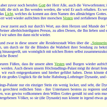
d aber zuvor noch berufen
Gott
der Herr Alle, auch die Verworfensten;
 hält; die sich an Ihn wenden werden, die wird Er auch erhalten. Es
das
Licht
, welches da kommt aus dem Namen des allmächtigen Gottes
rr wird wieder aufrichten ihre morschen
Vesten
und zerfallenen Burge
d zwar zuerst auch nur durch's Wort, aus dem Herzen und Munde der 
 Seiner allerhöchsteiligsten Person, zu allen Denen, die Ihn lieben und
d wir sahen ihn dann nicht wieder.
d zwar in diese unsere alte Residenzstadt Wien über die „
Spinneri
, um durch sie für die Blinden die Wahrheit ihrer Sendung zu bekräf
nung hinausgeeilt, um womöglich mit solchen Boten selbst zusammenz
solche Boten!
euren Füßen, dass ihr unsere alten
Vesten
und Burgen wieder aufricht
t werden. Auch diesen unsem Höchstadlings-Palast mögt ihr derart fes
n wir euch entgegenkamen und hierher geführt haben. Denn könnte d
 ein großes Unglück für die hohe Habsburg-Lothringer Dynastie, und e
s-Palaste nur ein einziger Stein ein wenig locker, und seht, die Dyn
n gerechtest redlichen Sinn - ihre Untertanen bestens zu regieren u
en, was gewiss vollkommen dem Willen Gottes gemäß ist und sein muss, 
ntergebenen Völker, so sie (die Dynastie) nun könnte in irgend etwas 