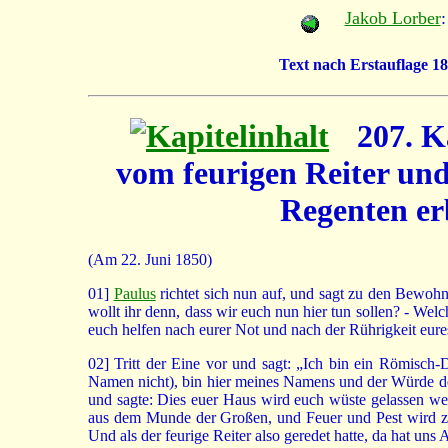
Jakob Lorber
:
Text nach Erstauflage 18
207. Ka
vom feurigen Reiter un
Regenten erb
(Am 22. Juni 1850)
01]
Paulus
richtet sich nun auf, und sagt zu den Bewohne
wollt ihr denn, dass wir euch nun hier tun sollen? - We
euch helfen nach eurer Not und nach der Rührigkeit eur
02]
Tritt der Eine vor und sagt: „Ich bin ein Römisch-D
Namen nicht), bin hier meines Namens und der Würde der
und sagte: Dies euer Haus wird euch wüste gelassen we
aus dem Munde der Großen, und Feuer und Pest wird zu 
Und als der feurige Reiter also geredet hatte, da hat uns