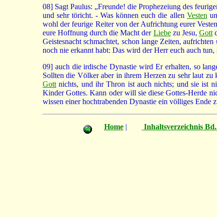
08]
Sagt Paulus: „Freunde! die Prophezeiung des feurigen Re
und sehr töricht. - Was können euch die allen
Vesten
un
wohl der feurige Reiter von der Aufrichtung eurer Veste
eure Hoffnung durch die Macht der
Liebe
zu Jesu,
Gott
d
Geistesnacht schmachtet, schon lange Zeiten, aufrichten 
noch nie erkannt habt: Das wird der Herr euch auch tun, 
09]
auch die irdische Dynastie wird Er erhalten, so lang
Sollten die Völker aber in ihrem Herzen zu sehr laut zu
Gott
nichts, und ihr Thron ist auch nichts; und sie ist 
Kinder Gottes. Kann oder will sie diese Gottes-Herde ni
wissen einer hochtrabenden Dynastie ein völliges Ende z
Home
|
Inhaltsverzeichnis Bd.