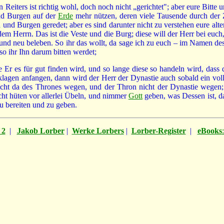
iters ist richtig wohl, doch noch nicht „gerichtet"; aber eure Bitte und 
d Burgen auf der
Erde
mehr nützen, deren viele Tausende durch der 
n und Burgen geredet; aber es sind darunter nicht zu verstehen eure al
em Herrn. Das ist die Veste und die Burg; diese will der Herr bei euch, 
und neu beleben. So ihr das wollt, da sage ich zu euch – im Namen des 
so ihr Ihn darum bitten werdet;
e Er es für gut finden wird, und so lange diese so handeln wird, dass 
 klagen anfangen, dann wird der Herr der Dynastie auch sobald ein vo
nicht da des Thrones wegen, und der Thron nicht der Dynastie wegen; s
cht hüten vor allerlei Übeln, und nimmer
Gott
geben, was Dessen ist, da
u bereiten und zu geben.
 2
|
Jakob Lorber
|
Werke Lorbers
|
Lorber-Register
|
eBooks