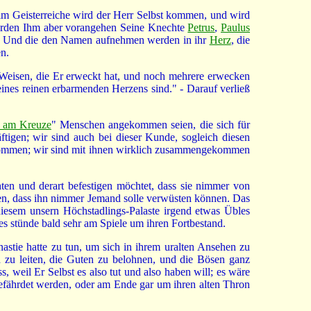
 im Geisterreiche wird der Herr Selbst kommen, und wird
 werden Ihm aber vorangehen Seine Knechte
Petrus
,
Paulus
. Und die den Namen aufnehmen werden in ihr
Herz
, die
n.
Weisen, die Er erweckt hat, und noch mehrere erwecken
 eines reinen erbarmenden Herzens sind." - Darauf verließ
n am Kreuze
" Menschen angekommen seien, die sich für
tigen; wir sind auch bei dieser Kunde, sogleich diesen
ukommen; wir sind mit ihnen wirklich zusammengekommen
en und derart befestigen möchtet, dass sie nimmer von
ten, dass ihn nimmer Jemand solle verwüsten können. Das
iesem unsern Höchstadlings-Palaste irgend etwas Übles
s stünde bald sehr am Spiele um ihren Fortbestand.
astie hatte zu tun, um sich in ihrem uralten Ansehen zu
nd zu leiten, die Guten zu belohnen, und die Bösen ganz
weil Er Selbst es also tut und also haben will; es wäre
gefährdet werden, oder am Ende gar um ihren alten Thron