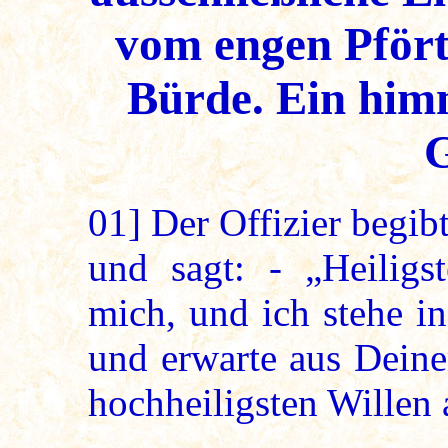
vom engen Pfört
Bürde. Ein himm
G
01]
Der Offizier begibt
und sagt: - „Heiligst
mich, und ich stehe in
und erwarte aus Dein
hochheiligsten Willen