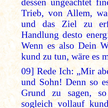
dessen ungeachtet fi
Trieb, von Allem, wa
und das Ziel zu er
Handlung desto energ
Wenn es also Dein Wi
kund zu tun, wäre es m
09]
Rede Ich: „Mir abe
und Sohn! Denn so es
Grund zu sagen, so
sogleich vollauf kun