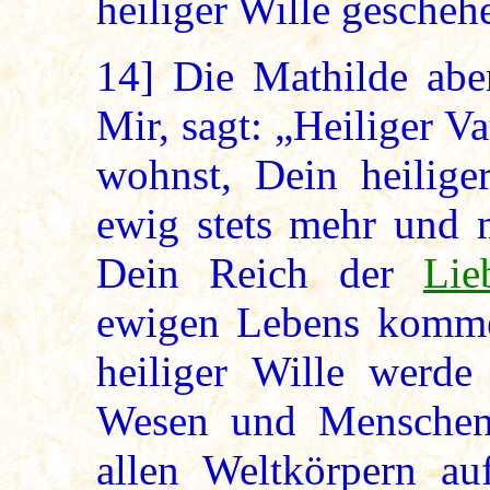
heiliger Wille gescheh
14]
Die Mathilde abe
Mir, sagt: „Heiliger V
wohnst, Dein heilige
ewig stets mehr und m
Dein Reich der
Lie
ewigen Lebens komme 
heiliger Wille werde 
Wesen und Mensche
allen Weltkörpern auf