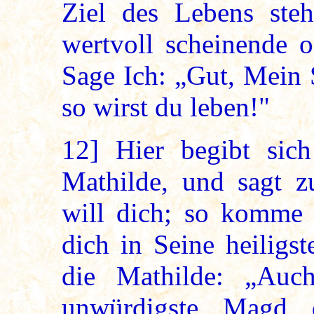
Ziel des Lebens steh
wertvoll scheinende o
Sage Ich: „Gut, Mein 
so wirst du leben!"
12]
Hier begibt sich 
Mathilde, und sagt z
will dich; so komme 
dich in Seine heiligs
die Mathilde: „Auc
unwürdigste Magd d