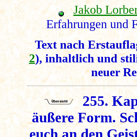
Jakob Lorbe
Erfahrungen und F
Text nach Erstaufla
2
), inhaltlich und sti
neuer Re
255. Kapi
äußere Form. Sch
euch an den Geis