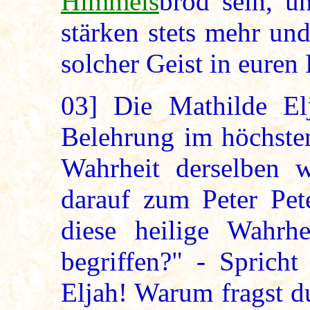
Himmels
brod sein, u
stärken stets mehr un
solcher Geist in euren
03]
Die Mathilde Elj
Belehrung im höchsten
Wahrheit derselben w
darauf zum Peter Pet
diese heilige Wahrh
begriffen?" - Spricht
Eljah! Warum fragst d