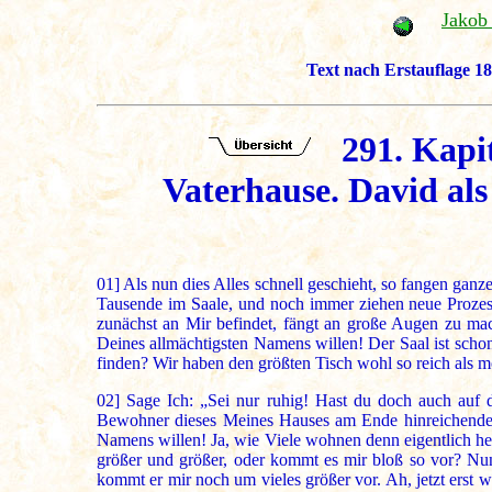
Jakob
Text nach Erstauflage 18
291. Kapi
Vaterhause. David al
01]
Als nun dies Alles schnell geschieht, so fangen ganz
Tausende im Saale, und noch immer ziehen neue Prozess
zunächst an Mir befindet, fängt an große Augen zu ma
Deines allmächtigsten Namens willen! Der Saal ist scho
finden? Wir haben den größten Tisch wohl so reich als m
02]
Sage Ich: „Sei nur ruhig! Hast du doch auch auf
Bewohner dieses Meines Hauses am Ende hinreichenden 
Namens willen! Ja, wie Viele wohnen denn eigentlich he
größer und größer, oder kommt es mir bloß so vor? Nun
kommt er mir noch um vieles größer vor. Ah, jetzt erst 