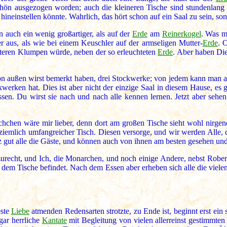
r schön ausgezogen worden; auch die kleineren Tische sind stundenla
neinstellen könnte. Wahrlich, das hört schon auf ein Saal zu sein, son
n auch ein wenig großartiger, als auf der
Erde
am
Reinerkogel
. Was m
er aus, als wie bei einem Keuschler auf der armseligen Mutter-
Erde
. 
steren Klumpen würde, neben der so erleuchteten
Erde
. Aber haben Di
on außen wirst bemerkt haben, drei Stockwerke; von jedem kann man au
erken hat. Dies ist aber nicht der einzige Saal in diesem Hause, es gi
ssen. Du wirst sie nach und nach alle kennen lernen. Jetzt aber sehe
chchen wäre mir lieber, denn dort am großen Tische sieht wohl nirge
, ziemlich umfangreicher Tisch. Diesen versorge, und wir werden Alle,
 gut alle die Gäste, und können auch von ihnen am besten gesehen un
zurecht, und Ich, die Monarchen, und noch einige Andere, nebst Robert
 dem Tische befindet. Nach dem Essen aber erheben sich alle die viel
este
Liebe
atmenden Redensarten strotzte, zu Ende ist, beginnt erst ein
gar herrliche
Kantate
mit Begleitung von vielen allerreinst gestimmten 