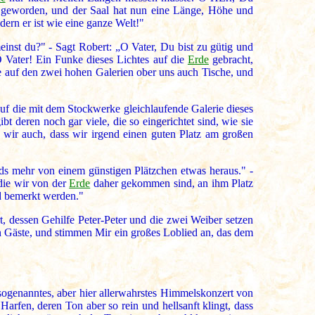
ng geworden, und der Saal hat nun eine Länge, Höhe und
dern er ist wie eine ganze Welt!"
einst du?" - Sagt Robert: „O Vater, Du bist zu gütig und
O Vater! Ein Funke dieses Lichtes auf die
Erde
gebracht,
e auf den zwei hohen Galerien ober uns auch Tische, und
f die mit dem Stockwerke gleichlaufende Galerie dieses
bt deren noch gar viele, die so eingerichtet sind, wie sie
n wir auch, dass wir irgend einen guten Platz am großen
nds mehr von einem günstigen Plätzchen etwas heraus." -
 die wir von der
Erde
daher gekommen sind, an ihm Platz
d bemerkt werden."
, dessen Gehilfe Peter-Peter und die zwei Weiber setzen
en Gäste, und stimmen Mir ein großes Loblied an, das dem
 sogenanntes, aber hier allerwahrstes Himmelskonzert von
Harfen, deren Ton aber so rein und hellsanft klingt, dass