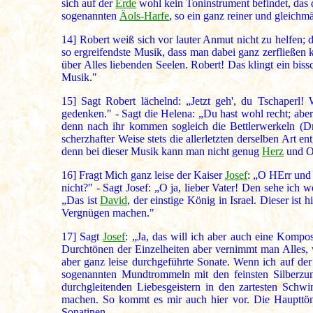
sich auf der
Erde
wohl kein Toninstrument befindet, das 
sogenannten
Äols-Harfe
, so ein ganz reiner und gleichm
14]
Robert weiß sich vor lauter Anmut nicht zu helfen; 
so ergreifendste Musik, dass man dabei ganz zerfließen 
über Alles liebenden Seelen. Robert! Das klingt ein bis
Musik."
15]
Sagt Robert lächelnd: „Jetzt geh', du Tschaperl! 
gedenken." - Sagt die Helena: „Du hast wohl recht; aber
denn nach ihr kommen sogleich die Bettlerwerkeln (Dre
scherzhafter Weise stets die allerletzten derselben Art en
denn bei dieser Musik kann man nicht genug
Herz
und Oh
16]
Fragt Mich ganz leise der Kaiser
Josef
: „O HErr und
nicht?" - Sagt Josef: „O ja, lieber Vater! Den sehe ich 
„Das ist
David
, der einstige König in Israel. Dieser is
Vergnügen machen."
17]
Sagt
Josef
: „Ja, das will ich aber auch eine Kompos
Durchtönen der Einzelheiten aber vernimmt man Alles, 
aber ganz leise durchgeführte Sonate. Wenn ich auf de
sogenannten Mundtrommeln mit den feinsten Silberzung
durchgleitenden Liebesgeistern in den zartesten Schw
machen. So kommt es mir auch hier vor. Die Haupttöne
Sonatinen.