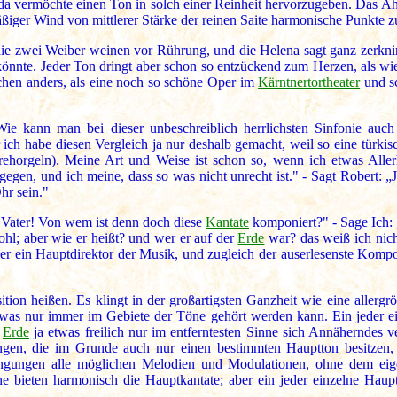
da vermöchte einen Ton in solch einer Reinheit hervorzugeben. Das Ähn
äßiger Wind von mittlerer Stärke der reinen Saite harmonische Punkte zu
die zwei Weiber weinen vor Rührung, und die Helena sagt ganz zerknir
könnte. Jeder Ton dringt aber schon so entzückend zum Herzen, als wie
schen anders, als eine noch so schöne Oper im
Kärntnertortheater
und sc
Wie kann man bei dieser unbeschreiblich herrlichsten Sinfonie auch
 ich habe diesen Vergleich ja nur deshalb gemacht, weil so eine türki
horgeln). Meine Art und Weise ist schon so, wenn ich etwas Allerhe
tgegen, und ich meine, dass so was nicht unrecht ist." - Sagt Robert: „Ja,
r sein."
 Vater! Von wem ist denn doch diese
Kantate
komponiert?" - Sage Ich: 
wohl; aber wie er heißt? und wer er auf der
Erde
war? das weiß ich nicht
t hier ein Hauptdirektor der Musik, und zugleich der auserlesenste Komp
ition heißen. Es klingt in der großartigsten Ganzheit wie eine allergr
was nur immer im Gebiete der Töne gehört werden kann. Ein jeder ei
r
Erde
ja etwas freilich nur im entferntesten Sinne sich Annäherndes
en, die im Grunde auch nur einen bestimmten Hauptton besitzen, ab
ingungen alle möglichen Melodien und Modulationen, ohne dem eige
 bieten harmonisch die Hauptkantate; aber ein jeder einzelne Haupt