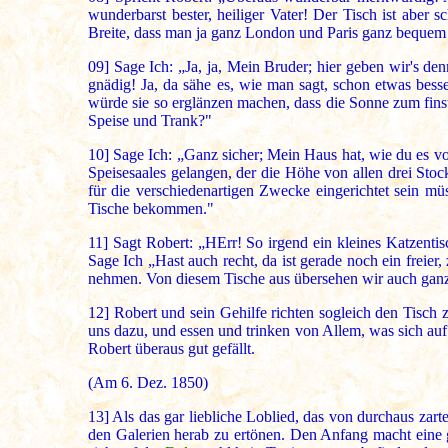
wunderbarst bester, heiliger Vater! Der Tisch ist abe
Breite, dass man ja ganz London und Paris ganz bequem hi
09]
Sage Ich: „Ja, ja, Mein Bruder; hier geben wir's den
gnädig! Ja, da sähe es, wie man sagt, schon etwas bess
würde sie so erglänzen machen, dass die Sonne zum fin
Speise und Trank?"
10]
Sage Ich: „Ganz sicher; Mein Haus hat, wie du es v
Speisesaales gelangen, der die Höhe von allen drei Stockw
für die verschiedenartigen Zwecke eingerichtet sein mü
Tische bekommen."
11]
Sagt Robert: „HErr! So irgend ein kleines Katzentis
Sage Ich „Hast auch recht, da ist gerade noch ein freier
nehmen. Von diesem Tische aus übersehen wir auch ganz
12]
Robert und sein Gehilfe richten sogleich den Tisch 
uns dazu, und essen und trinken von Allem, was sich auf
Robert überaus gut gefällt.
(Am 6. Dez. 1850)
13]
Als das gar liebliche Loblied, das von durchaus zart
den Galerien herab zu ertönen. Den Anfang macht eine 