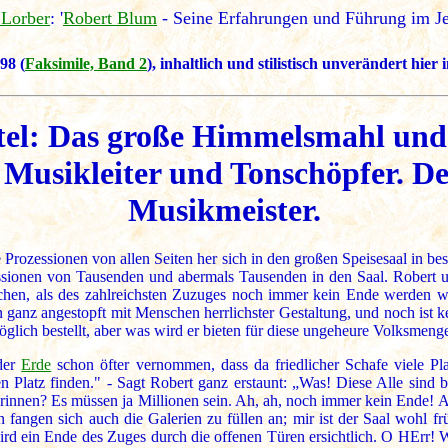
 Lorber
: '
Robert Blum
- Seine Erfahrungen und Führung im Je
98 (
Faksimile, Band 2
), inhaltlich und stilistisch unverändert hie
tel: Das große Himmelsmahl un
s Musikleiter und Tonschöpfer. D
Musikmeister.
e Prozessionen von allen Seiten her sich in den großen Speisesaal in b
ionen von Tausenden und abermals Tausenden in den Saal. Robert und
chen, als des zahlreichsten Zuzuges noch immer kein Ende werden wi
n ganz angestopft mit Menschen herrlichster Gestaltung, und noch ist
öglich bestellt, aber was wird er bieten für diese ungeheure Volksmeng
 der
Erde
schon öfter vernommen, dass da friedlicher Schafe viele Pl
Platz finden." - Sagt Robert ganz erstaunt: „Was! Diese Alle sin
rinnen? Es müssen ja Millionen sein. Ah, ah, noch immer kein Ende! A
 fangen sich auch die Galerien zu füllen an; mir ist der Saal wohl
wird ein Ende des Zuges durch die offenen Türen ersichtlich. O HErr!