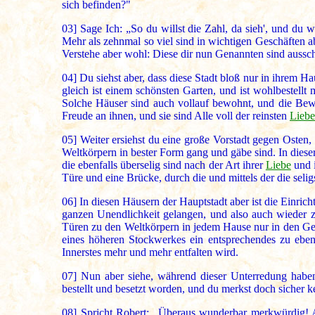
sich befinden?"
03]
Sage Ich: „So du willst die Zahl, da sieh', und du w
Mehr als zehnmal so viel sind in wichtigen Geschäften
Verstehe aber wohl: Diese dir nun Genannten sind aussc
04]
Du siehst aber, dass diese Stadt bloß nur in ihrem Ha
gleich ist einem schönsten Garten, und ist wohlbestell
Solche Häuser sind auch vollauf bewohnt, und die Bew
Freude an ihnen, und sie sind Alle voll der reinsten
Liebe
05]
Weiter ersiehst du eine große Vorstadt gegen Osten, 
Weltkörpern in bester Form gang und gäbe sind. In diese
die ebenfalls überselig sind nach der Art ihrer
Liebe
und i
Türe und eine Brücke, durch die und mittels der die sel
06]
In diesen Häusern der Hauptstadt aber ist die Einric
ganzen Unendlichkeit gelangen, und also auch wieder z
Türen zu den Weltkörpern in jedem Hause nur in den G
eines höheren Stockwerkes ein entsprechendes zu ebe
Innerstes mehr und mehr entfalten wird.
07]
Nun aber siehe, während dieser Unterredung haben 
bestellt und besetzt worden, und du merkst doch sicher 
08]
Spricht Robert: „Überaus wunderbar merkwürdig! A