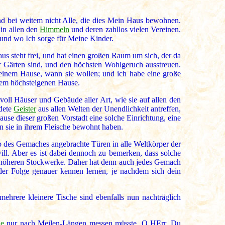
sind bei weitem nicht Alle, die dies Mein Haus bewohnen.
in allen den
Himmeln
und deren zahllos vielen Vereinen.
 und wo Ich sorge für Meine Kinder.
aus steht frei, und hat einen großen Raum um sich, der da
er Gärten sind, und den höchsten Wohlgeruch ausstreuen.
einem Hause, wann sie wollen; und ich habe eine große
nem höchsteigenen Hause.
voll Häuser und Gebäude aller Art, wie sie auf allen den
ndete
Geister
aus allen Welten der Unendlichkeit antreffen,
use dieser großen Vorstadt eine solche Einrichtung, eine
n sie in ihrem Fleische bewohnt haben.
lb des Gemaches angebrachte Türen in alle Weltkörper der
ll. Aber es ist dabei dennoch zu bemerken, dass solche
 höheren Stockwerke. Daher hat denn auch jedes Gemach
 der Folge genauer kennen lernen, je nachdem sich dein
hrere kleinere Tische sind ebenfalls nun nachträglich
de
nur nach Meilen-Längen messen müsste. O HErr, Du