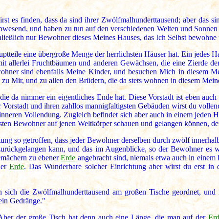
irst es finden, dass da sind ihrer Zwölfmalhunderttausend; aber das 
 abwesend, und haben zu tun auf den verschiedenen Welten und Sonnen 
hließlich nur Bewohner dieses Meines Hauses, das Ich Selbst bewohne
uptteile eine übergroße Menge der herrlichsten Häuser hat. Ein jedes H
t mit allerlei Fruchtbäumen und anderen Gewächsen, die eine Zierde d
ohner sind ebenfalls Meine Kinder, und besuchen Mich in diesem M
zu Mir, und zu allen den Brüdern, die da stets wohnen in diesem Mei
die da nimmer ein eigentliches Ende hat. Diese Vorstadt ist eben auch 
r Vorstadt und ihren zahllos mannigfaltigsten Gebäuden wirst du volle
nneren Vollendung. Zugleich befindet sich aber auch in einem jeden Ha
igsten Bewohner auf jenen Weltkörper schauen und gelangen können, de
htung so getroffen, dass jeder Bewohner derselben durch zwölf innerha
urückgelangen kann, und das im Augenblicke, so der Bewohner es wi
emächern zu ebener
Erde
angebracht sind, niemals etwa auch in einem
ner
Erde
. Das Wunderbare solcher Einrichtung aber wirst du erst in
sich die Zwölfmalhunderttausend am großen Tische geordnet, und me
kein Gedränge."
ber der große Tisch hat denn auch eine Länge, die man auf der
Er