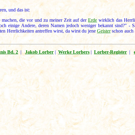
en, und das ist:
e machen, die vor und zu meiner Zeit auf der
Erde
wirklich das Herrli
noch einige Andere, deren Namen jedoch weniger bekannt sind?" - 
n Herrlichkeiten antreffen wirst, da wirst du jene
Geister
schon auch 
nis Bd. 2
|
Jakob Lorber
|
Werke Lorbers
|
Lorber-Register
|