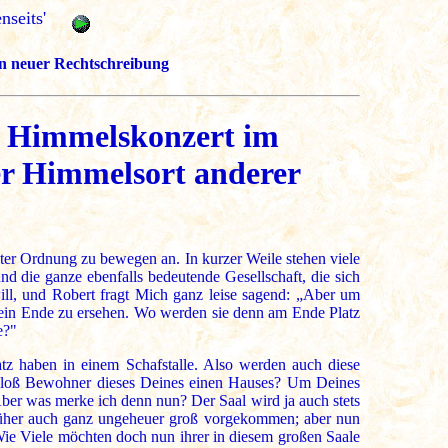
nseits'
r in neuer Rechtschreibung
d Himmelskonzert im
er Himmelsort anderer
ester Ordnung zu bewegen an. In kurzer Weile stehen viele
 die ganze ebenfalls bedeutende Gesellschaft, die sich
ll, und Robert fragt Mich ganz leise sagend: „Aber um
 kein Ende zu ersehen. Wo werden sie denn am Ende Platz
e?"
atz haben in einem Schafstalle. Also werden auch diese
d bloß Bewohner dieses Deines einen Hauses? Um Deines
ber was merke ich denn nun? Der Saal wird ja auch stets
 früher auch ganz ungeheuer groß vorgekommen; aber nun
 Wie Viele möchten doch nun ihrer in diesem großen Saale