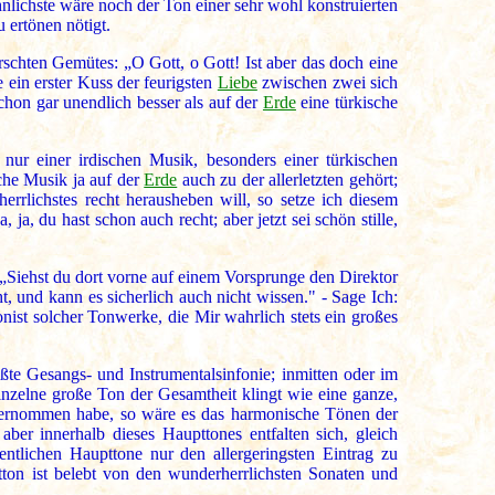
lichste wäre noch der Ton einer sehr wohl konstruierten
 ertönen nötigt.
schten Gemütes: „O Gott, o Gott! Ist aber das doch eine
 ein erster Kuss der feurigsten
Liebe
zwischen zwei sich
hon gar unendlich besser als auf der
Erde
eine türkische
 nur einer irdischen Musik, besonders einer türkischen
sche Musik ja auf der
Erde
auch zu der allerletzten gehört;
rrlichstes recht herausheben will, so setze ich diesem
 ja, du hast schon auch recht; aber jetzt sei schön stille,
„Siehst du dort vorne auf einem Vorsprunge den Direktor
, und kann es sicherlich auch nicht wissen." - Sage Ich:
onist solcher Tonwerke, die Mir wahrlich stets ein großes
ößte Gesangs- und Instrumentalsinfonie; inmitten oder im
nzelne große Ton der Gesamtheit klingt wie eine ganze,
 vernommen habe, so wäre es das harmonische Tönen der
er innerhalb dieses Haupttones entfalten sich, gleich
ntlichen Haupttone nur den allergeringsten Eintrag zu
ton ist belebt von den wunderherrlichsten Sonaten und