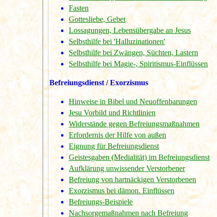
Fasten
Gottesliebe, Gebet
Lossagungen, Lebensübergabe an Jesus
Selbsthilfe bei 'Halluzinationen'
Selbsthilfe bei Zwängen, Süchten, Lastern
Selbsthilfe bei Magie-, Spiritismus-Einflüssen
Befreiungsdienst / Exorzismus
Hinweise in Bibel und Neuoffenbarungen
Jesu Vorbild und Richtlinien
Widerstände gegen Befreiungsmaßnahmen
Erfordernis der Hilfe von außen
Eignung für Befreiungsdienst
Geistesgaben (Medialität) im Befreiungsdienst
Aufklärung unwissender Verstorbener
Befreiung von hartnäckigen Verstorbenen
Exorzismus bei dämon. Einflüssen
Befreiungs-Beispiele
Nachsorgemaßnahmen nach Befreiung