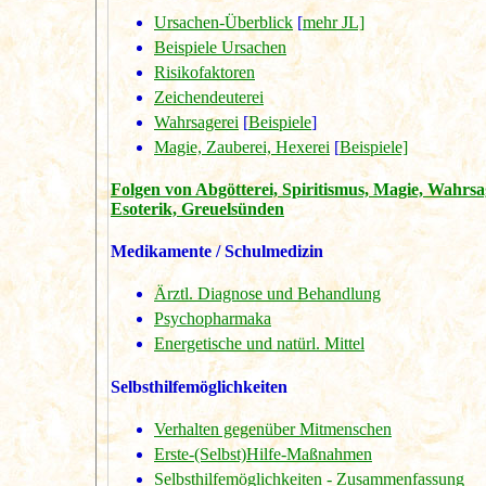
Ursachen-Überblick
[
mehr JL]
Beispiele Ursachen
Risikofaktoren
Zeichendeuterei
Wahrsagerei
[
Beispiele
]
Magie, Zauberei, Hexerei
[
Beispiele]
Folgen von Abgötterei, Spiritismus, Magie, Wahrsa
Esoterik, Greuelsünden
Medikamente / Schulmedizin
Ärztl. Diagnose und Behandlung
Psychopharmaka
Energetische und natürl. Mittel
Selbsthilfemöglichkeiten
Verhalten gegenüber Mitmenschen
Erste-(Selbst)Hilfe-Maßnahmen
Selbsthilfemöglichkeiten - Zusammenfassung