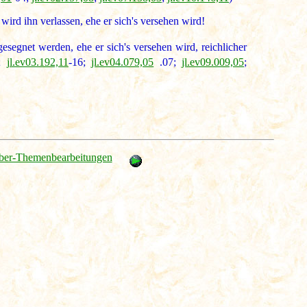
ird ihn verlassen, ehe er sich's versehen wird!
esegnet werden, ehe er sich's versehen wird, reichlicher
;
jl.ev03.192,11
-16;
jl.ev04.079,05
.07;
jl.ev09.009,05
;
ber-Themenbearbeitungen