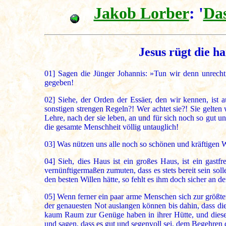
Jakob Lorber
: '
Das
Jesus rügt die h
01]
Sagen die Jünger Johannis: »Tun wir denn unrecht, 
gegeben!
02]
Siehe, der Orden der Essäer, den wir kennen, ist au
sonstigen strengen Regeln?! Wer achtet sie?! Sie gelte
Lehre, nach der sie leben, an und für sich noch so gut un
die gesamte Menschheit völlig untauglich!
03]
Was nützen uns alle noch so schönen und kräftigen W
04]
Sieh, dies Haus ist ein großes Haus, ist ein gastf
vernünftigermaßen zumuten, dass es stets bereit sein so
den besten Willen hätte, so fehlt es ihm doch sicher an
05]
Wenn ferner ein paar arme Menschen sich zur größten
der genauesten Not auslangen können bis dahin, dass di
kaum Raum zur Genüge haben in ihrer Hütte, und diese 
und sagen, dass es gut und segenvoll sei, dem Begehren