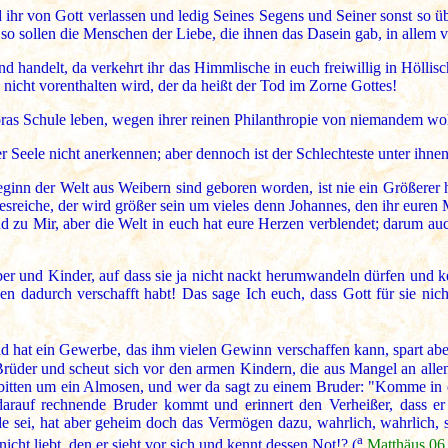
d ihr von Gott verlassen und ledig Seines Segens und Seiner sonst so ü
 so sollen die Menschen der Liebe, die ihnen das Dasein gab, in allem v
nd handelt, da verkehrt ihr das Himmlische in euch freiwillig in Hölli
icht vorenthalten wird, der da heißt der Tod im Zorne Gottes!
agoras Schule leben, wegen ihrer reinen Philanthropie von niemandem w
er Seele nicht anerkennen; aber dennoch ist der Schlechteste unter ihnen
Beginn der Welt aus Weibern sind geboren worden, ist nie ein Größere
sreiche, der wird größer sein um vieles denn Johannes, den ihr euren M
 zu Mir, aber die Welt in euch hat eure Herzen verblendet; darum auc
er und Kinder, auf dass sie ja nicht nackt herumwandeln dürfen und k
nen dadurch verschafft habt! Das sage Ich euch, dass Gott für sie ni
 hat ein Gewerbe, das ihm vielen Gewinn verschaffen kann, spart ab
rüder und scheut sich vor den armen Kindern, die aus Mangel an allen
n bitten um ein Almosen, und wer da sagt zu einem Bruder: "Komme in 
darauf rechnende Bruder kommt und erinnert den Verheißer, dass er 
nde sei, hat aber geheim doch das Vermögen dazu, wahrlich, wahrlich, s
a
nicht liebt, den er sieht vor sich und kennt dessen Not!? (
Matthäus.06