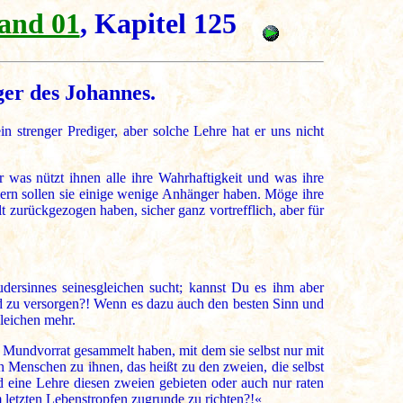
and 01
, Kapitel 125
ger des Johannes.
 strenger Prediger, aber solche Lehre hat er uns nicht
r was nützt ihnen alle ihre Wahrhaftigkeit und was ihre
mern sollen sie einige wenige Anhänger haben. Möge ihre
lt zurückgezogen haben, sicher ganz vortrefflich, aber für
udersinnes seinesgleichen sucht; kannst Du es ihm aber
und zu versorgen?! Wenn es dazu auch den besten Sinn und
leichen mehr.
 Mundvorrat gesammelt haben, mit dem sie selbst nur mit
 Menschen zu ihnen, das heißt zu den zweien, die selbst
 eine Lehre diesen zweien gebieten oder auch nur raten
 letzten Lebenstropfen zugrunde zu richten?!«