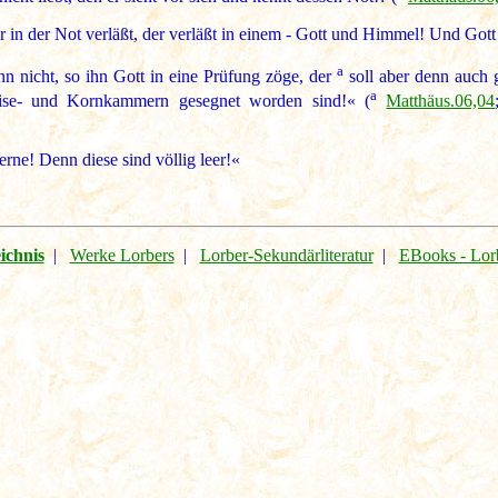
in der Not verläßt, der verläßt in einem - Gott und Himmel! Und Gott w
a
n nicht, so ihn Gott in eine Prüfung zöge, der
soll aber denn auch g
a
peise- und Kornkammern gesegnet worden sind!« (
Matthäus.06,04
rne! Denn diese sind völlig leer!«
ichnis
|
Werke Lorbers
|
Lorber-Sekundärliteratur
|
EBooks - Lor