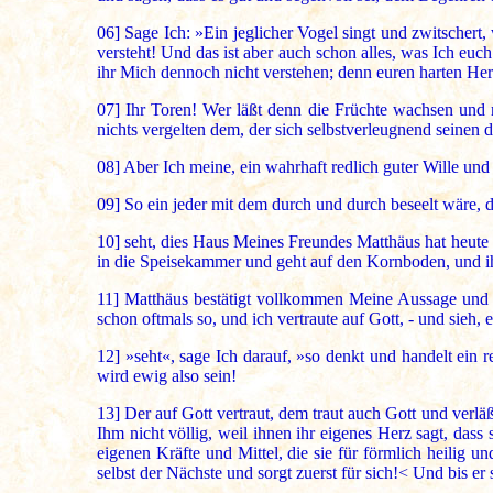
06]
Sage Ich: »Ein jeglicher Vogel singt und zwitschert,
versteht! Und das ist aber auch schon alles, was Ich e
ihr Mich dennoch nicht verstehen; denn euren harten Her
07]
Ihr Toren! Wer läßt denn die Früchte wachsen und re
nichts vergelten dem, der sich selbstverleugnend seinen
08]
Aber Ich meine, ein wahrhaft redlich guter Wille un
09]
So ein jeder mit dem durch und durch beseelt wäre,
10]
seht, dies Haus Meines Freundes Matthäus hat heute v
in die Speisekammer und geht auf den Kornboden, und ihr
11]
Matthäus bestätigt vollkommen Meine Aussage und spr
schon oftmals so, und ich vertraute auf Gott, - und sieh,
12]
»seht«, sage Ich darauf, »so denkt und handelt ein re
wird ewig also sein!
13]
Der auf Gott vertraut, dem traut auch Gott und verläßt
Ihm nicht völlig, weil ihnen ihr eigenes Herz sagt, dass 
eigenen Kräfte und Mittel, die sie für förmlich heilig un
selbst der Nächste und sorgt zuerst für sich!< Und bis er 