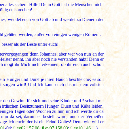
ber alles sichern Hilfe! Denn Gott hat die Menschen nicht
öllig entsprechen!
sches, wendet euch von Gott ab und werdet zu Dienern der
ohl gelitten werden, außer von einigen wenigen Römern.
 besser als der Beste unter euch!
r hervorgegangen denn Johannes; aber wer von nun an der
eister nennt, ihn aber noch nie verstanden habt! Denn er
h mögt ihr Mich nicht erkennen, ob ihr euch auch schon
ein Hunger und Durst je ihren Bauch beschleiche; es soll
cht sorgen wird! Und Ich kann euch das mit dem vollsten
a
er den Gewinn für sich und seine Kinder und
schaut mit
 irdischen Besitztümern Hunger, Durst und Kälte leiden,
einigen Tagen oder Wochen zu mir, und ich werde dir da
nun da sei, darum er bestellt ward, und der Verheißer
age Ich euch: der ist ein Feind Gottes! Denn wie will er
,01
-04;
jl.ev02.157,08
;
jl.ev07.158,03
;
jl.ev10.146,11
)