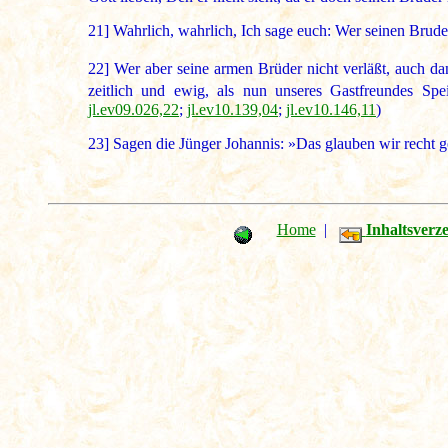
21]
Wahrlich, wahrlich, Ich sage euch: Wer seinen Bruder 
22]
Wer aber seine armen Brüder nicht verläßt, auch dan
zeitlich und ewig, als nun unseres Gastfreundes S
jl.ev09.026,22
;
jl.ev10.139,04
;
jl.ev10.146,11
)
23]
Sagen die Jünger Johannis: »Das glauben wir recht ge
Home
|
Inhaltsverze