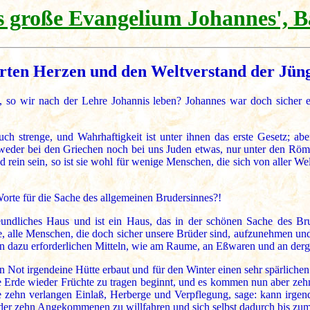
 große Evangelium Johannes', B
arten Herzen und den Weltverstand der Jün
so wir nach der Lehre Johannis leben? Johannes war doch sicher ein
ch strenge, und Wahrhaftigkeit ist unter ihnen das erste Gesetz; abe
n weder bei den Griechen noch bei uns Juden etwas, nur unter den Rö
d rein sein, so ist sie wohl für wenige Menschen, die sich von aller We
orte für die Sache des allgemeinen Brudersinnes?!
reundliches Haus und ist ein Haus, das in der schönen Sache des Br
lle, alle Menschen, die doch sicher unsere Brüder sind, aufzunehmen 
 den dazu erforderlichen Mitteln, wie am Raume, an Eßwaren und an derg
 Not irgendeine Hütte erbaut und für den Winter einen sehr spärlichen
e Erde wieder Früchte zu tragen beginnt, und es kommen nun aber zehn
zehn verlangen Einlaß, Herberge und Verpflegung, sage: kann irgend
 der zehn Angekommenen zu willfahren und sich selbst dadurch bis zum