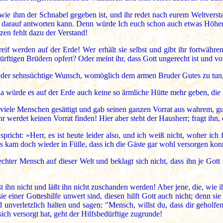
 wie ihm der Schnabel gegeben ist, und ihr redet nach eurem Weltversta
uch darauf antworten kann. Denn würde Ich euch schon auch etwas Höh
zen fehlt dazu der Verstand!
if werden auf der Erde! Wer erhält sie selbst und gibt ihr fortwähren
 dürftigen Brüdern opfert? Oder meint ihr, dass Gott ungerecht ist und
d der sehnsüchtige Wunsch, womöglich dem armen Bruder Gutes zu tun,
 da würde es auf der Erde auch keine so ärmliche Hütte mehr geben, d
iele Menschen gesättigt und gab seinen ganzen Vorrat aus wahrem, gute
 werdet keinen Vorrat finden! Hier aber steht der Hausherr; fragt ihn,
icht: »Herr, es ist heute leider also, und ich weiß nicht, woher ich
 es kam doch wieder in Fülle, dass ich die Gäste gar wohl versorgen kon
chter Mensch auf dieser Welt und beklagt sich nicht, dass ihn je Gott 
 ihn nicht und läßt ihn nicht zuschanden werden! Aber jene, die, wie ihr
sie einer Gotteshilfe unwert sind, diesen hilft Gott auch nicht; denn sie
d unverletzlich halten und sagen: "Mensch, willst du, dass dir geholfen s
sich versorgt hat, geht der Hilfsbedürftige zugrunde!