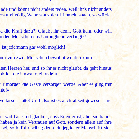
nde und könnt nicht anders reden, weil ihr's nicht anders
eres und völlig Wahres aus den Himmeln sagen, so würdet
d die Kraft dazu?! Glaubt ihr denn, Gott kann oder will
 von den Menschen das Unmögliche verlangt?!
 ist jedermann gar wohl möglich!
ie nur von zwei Menschen bewohnt werden kann.
n Herzen her, und so ihr es nicht glaubt, da geht hinaus
 ob Ich die Unwahrheit rede!«
 für morgen die Gäste versorgen werde. Aber es ging mir
nte!«
verlassen hätte! Und also ist es auch allzeit gewesen und
, wohl an Gott glauben, dass Er einer ist, aber sie trauen
 haben ja kein Vertrauen auf Gott, sondern allein auf ihre
ei, so hilf dir selbst; denn ein jeglicher Mensch ist sich