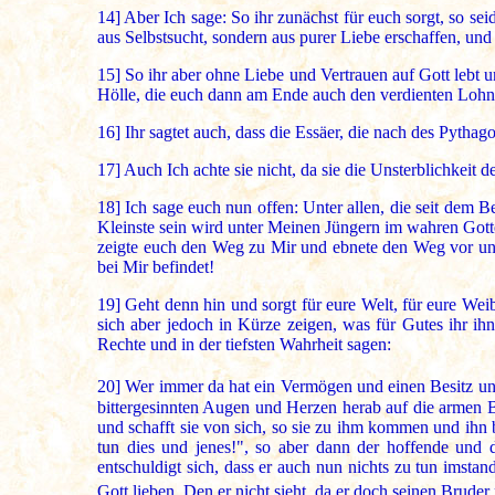
14]
Aber Ich sage: So ihr zunächst für euch sorgt, so sei
aus Selbstsucht, sondern aus purer Liebe erschaffen, und
15]
So ihr aber ohne Liebe und Vertrauen auf Gott lebt u
Hölle, die euch dann am Ende auch den verdienten Lohn n
16]
Ihr sagtet auch, dass die Essäer, die nach des Pyth
17]
Auch Ich achte sie nicht, da sie die Unsterblichkeit d
18]
Ich sage euch nun offen: Unter allen, die seit dem 
Kleinste sein wird unter Meinen Jüngern im wahren Gotte
zeigte euch den Weg zu Mir und ebnete den Weg vor und
bei Mir befindet!
19]
Geht denn hin und sorgt für eure Welt, für eure Weib
sich aber jedoch in Kürze zeigen, was für Gutes ihr ih
Rechte und in der tiefsten Wahrheit sagen:
20]
Wer immer da hat ein Vermögen und einen Besitz und
bittergesinnten Augen und Herzen herab auf die armen B
und schafft sie von sich, so sie zu ihm kommen und ih
tun dies und jenes!", so aber dann der hoffende und 
entschuldigt sich, dass er auch nun nichts zu tun imsta
Gott lieben, Den er nicht sieht, da er doch seinen Bruder 