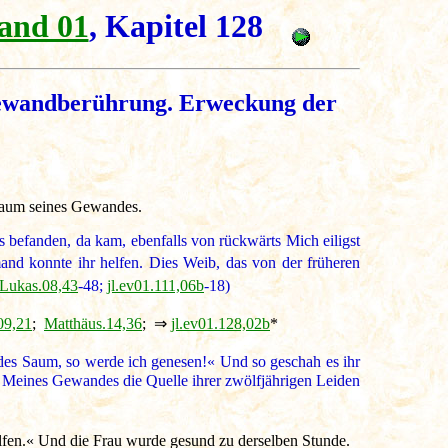
and 01
, Kapitel 128
Gewandberührung. Erweckung der
n Saum seines Gewandes.
befanden, da kam, ebenfalls von rückwärts Mich eiligst
and konnte ihr helfen. Dies Weib, das von der früheren
Lukas.08,43
-48;
jl.ev01.111,06b
-18)
09,21
;
Matthäus.14,36
; ⇒
jl.ev01.128,02b
*
s Saum, so werde ich genesen!« Und so geschah es ihr
ng Meines Gewandes die Quelle ihrer zwölfjährigen Leiden
olfen.« Und die Frau wurde gesund zu derselben Stunde.