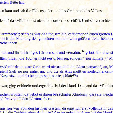
erten Bette lag.
ten kam und sah die Flötenspieler und das Getümmel des Volkes,
a
 denn
das Mädchen ist nicht tot, sondern es schläft. Und sie verlachten 
Lärmmacher; denn es war da Sitte, um die Verstorbenen einen großen L
 nach der Meinung des gemeinen blinden, zum größten Teile heidnis
rscheuchen.
b
 trat und ihr unsinniges Lärmen sah und vernahm,
gebot Ich, dass 
c
a
en, indem die Tochter nicht gestorben sei, sondern
nur schlafe. (
Ma
s Geld; denn ohne Geld ward niemandem ein Lärm gemacht!) an, Mich
ingen! Sieh sie nur näher an, und du als Arzt mußt es sogleich erken
ase sitzt, und du behauptest, dass sie schlafe!?«
war, ging er hinein und ergriff sie bei der Hand. Da stand das Mädchen
eichen wollten; da gebot er ihnen bei scharfer Ahndung, dass sie weic
ld frei von all den Lärmmachern.
s frei war von den lästigen Gästen, da ging Ich erst vollends in 
faßte die Tochter, ohne dabei ein Wort zu reden, bloß nur bei der Hand