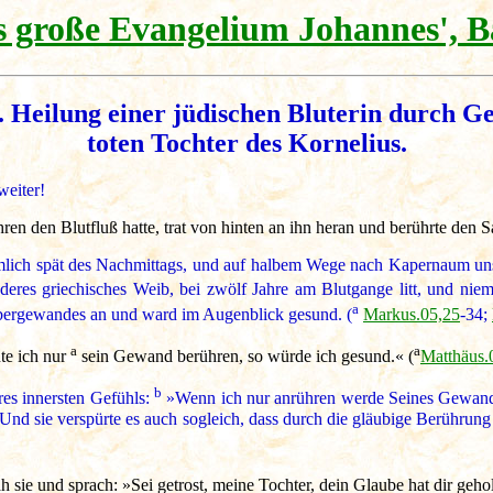
 große Evangelium Johannes', B
 Heilung einer jüdischen Bluterin durch 
toten Tochter des Kornelius.
weiter!
hren den Blutfluß hatte, trat von hinten an ihn heran und berührte de
lich spät des Nachmittags, und auf halbem Wege nach Kapernaum uns 
deres griechisches Weib, bei zwölf Jahre am Blutgange litt, und niem
a
Obergewandes an und ward im Augenblick gesund. (
Markus.05,25
-34;
a
a
te ich nur
sein Gewand berühren, so würde ich gesund.« (
Matthäus.
b
res innersten Gefühls:
»Wenn ich nur anrühren werde Seines Gewande
e. Und sie verspürte es auch sogleich, dass durch die gläubige Berühru
 sie und sprach: »Sei getrost, meine Tochter, dein Glaube hat dir geh