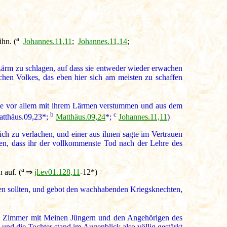
a
ihn. (
Johannes.11,11
;
Johannes.11,14
;
ärm zu schlagen, auf dass sie entweder wieder erwachen
chen Volkes, das eben hier sich am meisten zu schaffen
sie vor allem mit ihrem Lärmen verstummen und aus dem
b
c
tthäus.09,23*;
Matthäus.09,24
*;
Johannes.11,11
)
 zu verlachen, und einer aus ihnen sagte im Vertrauen
nen, dass ihr der vollkommenste Tod nach der Lehre des
a
 auf. (
⇒
jl.ev01.128,11
-12*)
hen sollten, und gebot den wachhabenden Kriegsknechten,
das Zimmer mit Meinen Jüngern und den Angehörigen des
, und die Tochter stand im Augenblick also völlig gestärkt