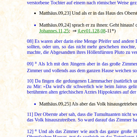
verstorbene Tochter auf einem nach römischer Weise gezi
Matthäus.09,23]
Und als er in das Haus des Obers
Matthäus.09,24]
sprach er zu ihnen: Geht hinaus!
Johannes.11,25
; ⇒
jl.ev01.128,08
-11*)
08]
Es waren aber darin eine Menge Pfeifer und andere 
sollten, oder um, so das nicht mehr geschehen mochte,
machte, die Abgesandten ihres Höllenfürsten Pluto zu ve
a
09]
Als Ich mit den Jüngern aber in das große Zimmer
Zimmer und vollends aus dem ganzen Hause weichen sollt
10]
Da fingen die gedungenen Lärmmacher (natürlich um
zu Mir: »Da wird's dir schwerlich wie beim Jairus gel
berühmten alten griechischen Arztes Hippokrates auf der N
Matthäus.09,25]
Als aber das Volk hinausgetrieben 
11]
Der Oberste aber sah, dass die Tumultuanten nicht w
das Volk hinauszutreiben. So ward darauf das Zimmer ba
a
12]
Und als das Zimmer wie auch das ganze große Hau
Oberst'schen Hauses, trat da sogleich an das Totenlager, 