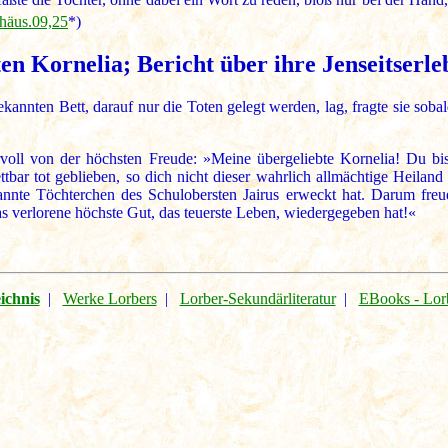
häus.09,25
*)
n Kornelia; Bericht über ihre Jenseitserlebn
kannten Bett, darauf nur die Toten gelegt werden, lag, fragte sie soba
ervoll von der höchsten Freude: »Meine übergeliebte Kornelia! Du b
tbar tot geblieben, so dich nicht dieser wahrlich allmächtige Heiland 
annte Töchterchen des Schulobersten Jairus erweckt hat. Darum freu
as verlorene höchste Gut, das teuerste Leben, wiedergegeben hat!«
ichnis
|
Werke Lorbers
|
Lorber-Sekundärliteratur
|
EBooks - Lor