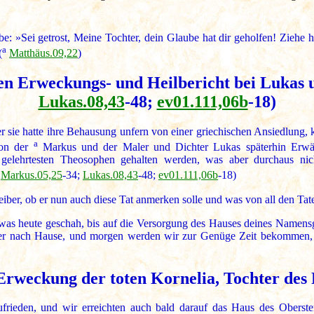
 »Sei getrost, Meine Tochter, dein Glaube hat dir geholfen! Ziehe 
a
(
Matthäus.09,22
)
hen Erweckungs- und Heilbericht bei Lukas
Lukas.08,43
-48;
ev01.111,06b
-18)
r sie hatte ihre Behausung unfern von einer griechischen Ansiedlung, 
a
von der
Markus und der Maler und Dichter Lukas späterhin Erwäh
gelehrtesten Theosophen gehalten werden, was aber durchaus nich
Markus.05,25
-34;
Lukas.08,43
-48;
ev01.111,06b
-18)
iber, ob er nun auch diese Tat anmerken solle und was von all den Tat
 was heute geschah, bis auf die Versorgung des Hauses deines Namensge
er nach Hause, und morgen werden wir zur Genüge Zeit bekommen, 
 Erweckung der toten Kornelia, Tochter de
frieden, und wir erreichten auch bald darauf das Haus des Oberst