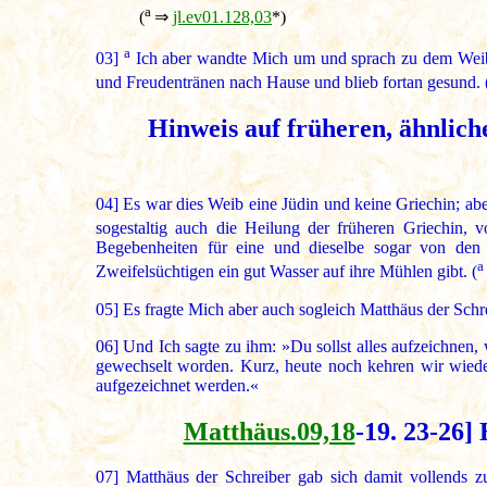
a
(
⇒
jl.ev01.128,03
*)
a
03]
Ich aber wandte Mich um und sprach zu dem Weibe:
und Freudentränen nach Hause und blieb fortan gesund. 
Hinweis auf früheren, ähnlic
04]
Es war dies Weib eine Jüdin und keine Griechin; abe
sogestaltig auch die Heilung der früheren Griechin, 
Begebenheiten für eine und dieselbe sogar von den 
a
Zweifelsüchtigen ein gut Wasser auf ihre Mühlen gibt. (
05]
Es fragte Mich aber auch sogleich Matthäus der Schre
06]
Und Ich sagte zu ihm: »Du sollst alles aufzeichnen,
gewechselt worden. Kurz, heute noch kehren wir wied
aufgezeichnet werden.«
Matthäus.09,18
-19. 23-26]
07]
Matthäus der Schreiber gab sich damit vollends zu