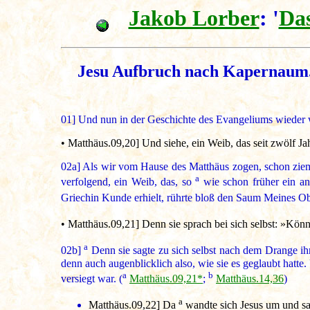
Jakob Lorber
: '
Das
Jesu Aufbruch nach Kapernaum.
01]
Und nun in der Geschichte des Evangeliums wieder 
• Matthäus.09,20] Und siehe, ein Weib, das seit zwölf Ja
02a]
Als wir vom Hause des Matthäus zogen, schon ziem
a
verfolgend, ein Weib, das, so
wie schon früher ein an
Griechin Kunde erhielt, rührte bloß den Saum Meines 
•
Matthäus.09,21]
Denn sie sprach bei sich selbst: »Könn
a
02b]
Denn sie sagte zu sich selbst nach dem Drange ih
denn auch augenblicklich also, wie sie es geglaubt hatt
a
b
versiegt war. (
Matthäus.09,21*
;
Matthäus.14,36
)
a
Matthäus.09,22]
Da
wandte sich Jesus um und sah