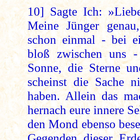
10]
Sagte Ich: »Liebe
Meine Jünger genau,
schon einmal - bei e
bloß zwischen uns -
Sonne, die Sterne u
scheinst die Sache n
haben. Allein das ma
hernach eure innere Se
den Mond ebenso beseh
Gegenden dieser Erd