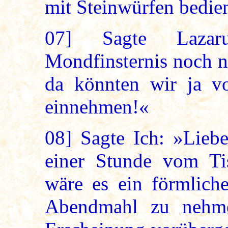
mit Steinwürfen bedie
07]
Sagte Lazaru
Mondfinsternis noch ni
da könnten wir ja v
einnehmen!«
08]
Sagte Ich: »Liebe
einer Stunde vom Ti
wäre es ein förmliche
Abendmahl zu nehme