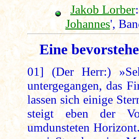
Jakob Lorber
:
Johannes
', Ba
Eine bevorstehe
01]
(Der Herr:) »Seh
untergegangen, das Fi
lassen sich einige Ste
steigt eben der V
umdunsteten Horizont.