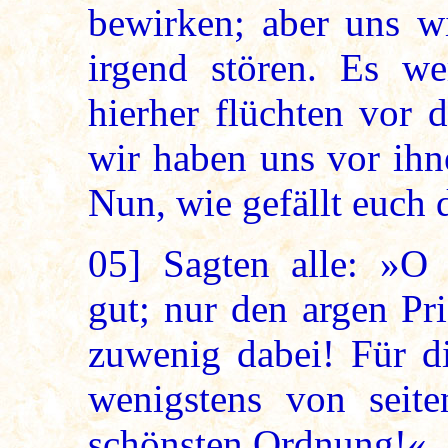
bewirken; aber uns wi
irgend stören. Es we
hierher flüchten vor 
wir haben uns vor ihn
Nun, wie gefällt euch 
05]
Sagten alle: »O H
gut; nur den argen Pr
zuwenig dabei! Für di
wenigstens von seite
schönsten Ordnung!«