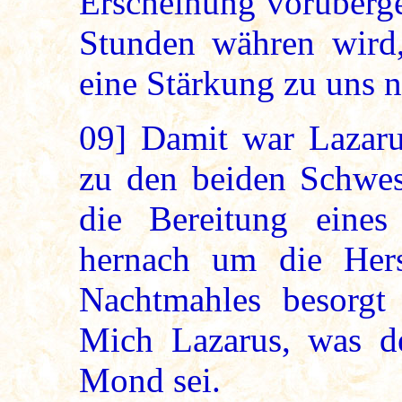
Erscheinung vorüberge
Stunden währen wird
eine Stärkung zu uns 
09]
Damit war Lazarus
zu den beiden Schwes
die Bereitung eine
hernach um die Herst
Nachtmahles besorgt 
Mich Lazarus, was de
Mond sei.