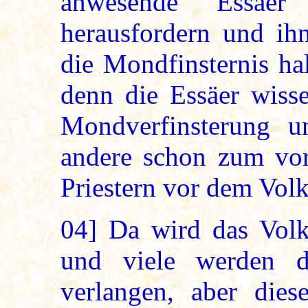
anwesende Essäer
herausfordern und ih
die Mondfinsternis hal
denn die Essäer wis
Mondverfinsterung 
andere schon zum vor
Priestern vor dem Vol
04]
Da wird das Volk 
und viele werden d
verlangen, aber dies