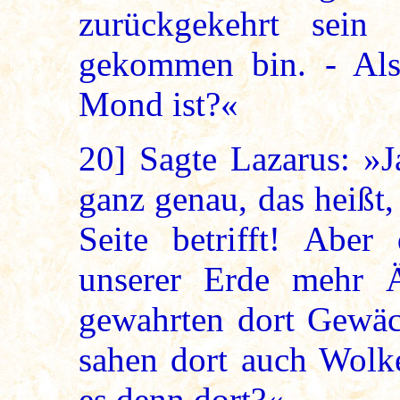
zurückgekehrt sei
gekommen bin. - Als
Mond ist?«
20]
Sagte Lazarus: »J
ganz genau, das heißt
Seite betrifft! Aber
unserer Erde mehr Ä
gewahrten dort Gewäc
sahen dort auch Wolk
es denn dort?«