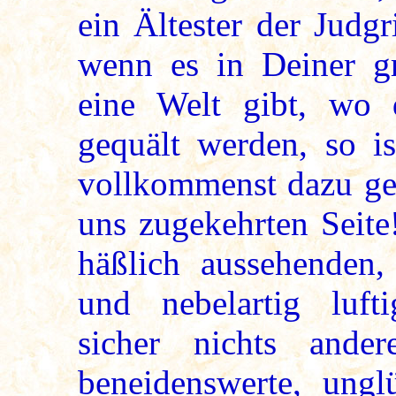
ein Ältester der Judg
wenn es in Deiner g
eine Welt gibt, wo 
gequält werden, so i
vollkommenst dazu gee
uns zugekehrten Seite
häßlich aussehenden,
und nebelartig luf
sicher nichts ande
beneidenswerte, ungl