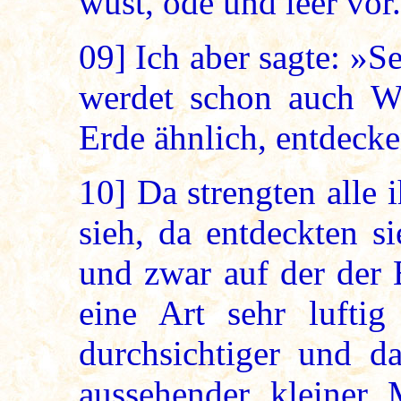
wüst, öde und leer vor.
09]
Ich aber sagte: »Se
werdet schon auch W
Erde ähnlich, entdeck
10]
Da strengten alle 
sieh, da entdeckten s
und zwar auf der der 
eine Art sehr luftig
durchsichtiger und d
aussehender kleiner