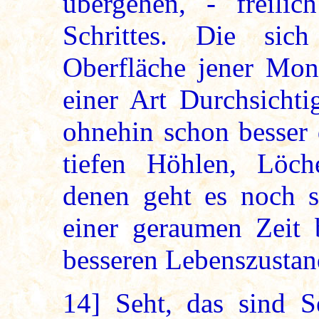
übergehen, - freilic
Schrittes. Die si
Oberfläche jener Mon
einer Art Durchsichti
ohnehin schon besser 
tiefen Höhlen, Löc
denen geht es noch 
einer geraumen Zeit b
besseren Lebenszustan
14]
Seht, das sind S