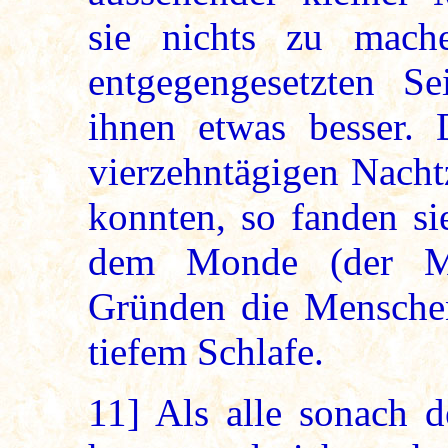
sie nichts zu mach
entgegengesetzten S
ihnen etwas besser. 
vierzehntägigen Nacht
konnten, so fanden si
dem Monde (der Mo
Gründen die Menschen
tiefem Schlafe.
11]
Als alle sonach d