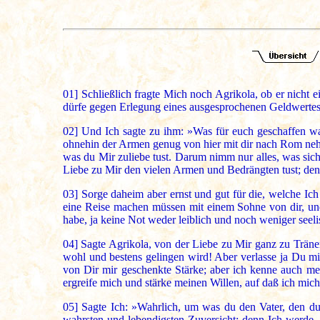
01]
Schließlich fragte Mich noch Agrikola, ob er nicht
dürfe gegen Erlegung eines ausgesprochenen Geldwertes
02]
Und Ich sagte zu ihm: »Was für euch geschaffen wa
ohnehin der Armen genug von hier mit dir nach Rom nehme
was du Mir zuliebe tust. Darum nimm nur alles, was sich 
Liebe zu Mir den vielen Armen und Bedrängten tust; denn
03]
Sorge daheim aber ernst und gut für die, welche Ic
eine Reise machen müssen mit einem Sohne von dir, und d
habe, ja keine Not weder leiblich und noch weniger seeli
04]
Sagte Agrikola, von der Liebe zu Mir ganz zu Tränen 
wohl und bestens gelingen wird! Aber verlasse ja Du 
von Dir mir geschenkte Stärke; aber ich kenne auch me
ergreife mich und stärke meinen Willen, auf daß ich mich 
05]
Sagte Ich: »Wahrlich, um was du den Vater, den du 
wahrsten und lebendigsten Zuversicht; denn Ich werde, 