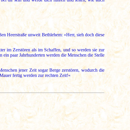
oßen Heerstraße unweit Bethlehem: »Herr, sieh doch diese
er im Zerstören als im Schaffen, und so werden sie zur
In ein paar Jahrhunderten werden die Menschen die Stelle
enschen jener Zeit sogar Berge zerstören, wodurch die
Mauer fertig werden zur rechten Zeit!«