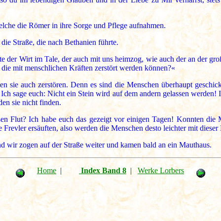
elche die Römer in ihre Sorge und Pflege aufnahmen.
die Straße, die nach Bethanien führte.
e der Wirt im Tale, der auch mit uns heimzog, wie auch der an der gr
 die mit menschlichen Kräften zerstört werden können?«
 sie auch zerstören. Denn es sind die Menschen überhaupt geschickt
 Ich sage euch: Nicht ein Stein wird auf dem andern gelassen werden! 
en sie nicht finden.
n Flut? Ich habe euch das gezeigt vor einigen Tagen! Konnten die M
evler ersäuften, also werden die Menschen desto leichter mit dieser 
d wir zogen auf der Straße weiter und kamen bald an ein Mauthaus.
Home
|
Index Band 8
|
Werke Lorbers