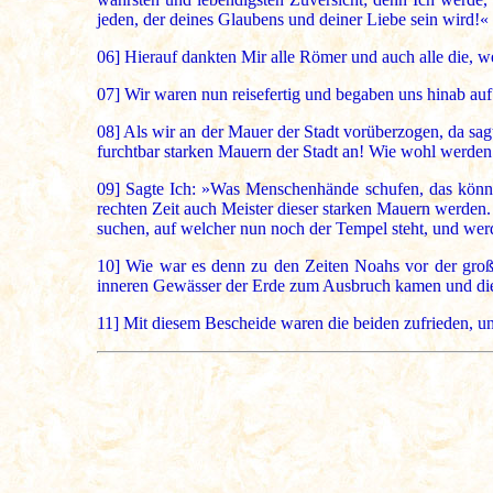
jeden, der deines Glaubens und deiner Liebe sein wird!«
06]
Hierauf dankten Mir alle Römer und auch alle die, w
07]
Wir waren nun reisefertig und begaben uns hinab auf 
08]
Als wir an der Mauer der Stadt vorüberzogen, da sagt
furchtbar starken Mauern der Stadt an! Wie wohl werden
09]
Sagte Ich: »Was Menschenhände schufen, das können
rechten Zeit auch Meister dieser starken Mauern werden.
suchen, auf welcher nun noch der Tempel steht, und werd
10]
Wie war es denn zu den Zeiten Noahs vor der große
inneren Gewässer der Erde zum Ausbruch kamen und die Fr
11]
Mit diesem Bescheide waren die beiden zufrieden, un