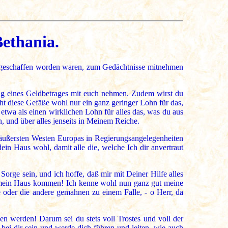
Bethania.
er geschaffen worden waren, zum Gedächtnisse mitnehmen
ng eines Geldbetrages mit euch nehmen. Zudem wirst du
ht diese Gefäße wohl nur ein ganz geringer Lohn für das,
 etwa als einen wirklichen Lohn für alles das, was du aus
, und über alles jenseits in Meinem Reiche.
 äußersten Westen Europas in Regierungsangelegenheiten
ein Haus wohl, damit alle die, welche Ich dir anvertraut
orge sein, und ich hoffe, daß mir mit Deiner Hilfe alles
d mein Haus kommen! Ich kenne wohl nun ganz gut meine
 oder die andere gemahnen zu einem Falle, - o Herr, da
n werden! Darum sei du stets voll Trostes und voll der
bei dir sein und werde dich führen und leiten, wie auch