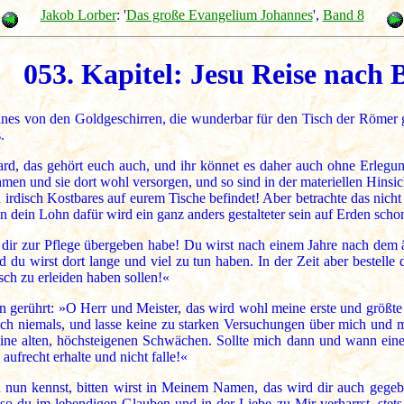
Jakob Lorber
: '
Das große Evangelium Johannes
',
Band 8
053. Kapitel: Jesu Reise nach 
 eines von den Goldgeschirren, die wunderbar für den Tisch der Röm
.
rd, das gehört euch auch, und ihr könnet es daher auch ohne Erlegu
n und sie dort wohl versorgen, und so sind in der materiellen Hinsic
irdisch Kostbares auf eurem Tische befindet! Aber betrachte das nicht
 dein Lohn dafür wird ein ganz anders gestalteter sein auf Erden schon
h dir zur Pflege übergeben habe! Du wirst nach einem Jahre nach dem
u wirst dort lange und viel zu tun haben. In der Zeit aber bestelle d
sch zu erleiden haben sollen!«
gerührt: »O Herr und Meister, das wird wohl meine erste und größte S
mich niemals, und lasse keine zu starken Versuchungen über mich un
ine alten, höchsteigenen Schwächen. Sollte mich dann und wann eine
aufrecht erhalte und nicht falle!«
nun kennst, bitten wirst in Meinem Namen, das wird dir auch gegebe
so du im lebendigen Glauben und in der Liebe zu Mir verharrst, stets 