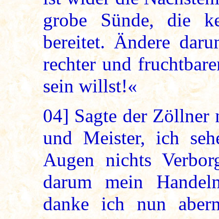
grobe Sünde, die k
bereitet. Ändere dar
rechter und fruchtbar
sein willst!«
04]
Sagte der Zöllner 
und Meister, ich se
Augen nichts Verbor
darum mein Handeln
danke ich nun aberma