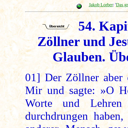
Jakob Lorber
: '
Das g
54. Kapi
Zöllner und Jes
Glauben. Übe
01]
Der Zöllner aber 
Mir und sagte: »O He
Worte und Lehren
durchdrungen haben, 