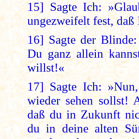
15]
Sagte Ich: »Glau
ungezweifelt fest, daß
16]
Sagte der Blinde:
Du ganz allein kanns
willst!«
17]
Sagte Ich: »Nun,
wieder sehen sollst! 
daß du in Zukunft nic
du in deine alten Sü