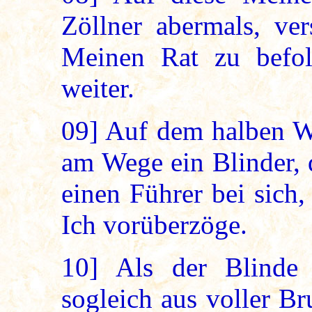
Zöllner abermals, ver
Meinen Rat zu befo
weiter.
09]
Auf dem halben We
am Wege ein Blinder, d
einen Führer bei sich
Ich vorüberzöge.
10]
Als der Blinde 
sogleich aus voller Br