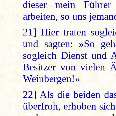
dieser mein Führe
arbeiten, so uns jeman
21]
Hier traten sogle
und sagten: »So gehe
sogleich Dienst und A
Besitzer von vielen 
Weinbergen!«
22]
Als die beiden da
überfroh, erhoben sich