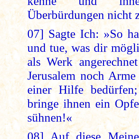
kenne und ihne
Überbürdungen nicht z
07]
Sagte Ich: »So ha
und tue, was dir mögli
als Werk angerechne
Jerusalem noch Arme
einer Hilfe bedürfe
bringe ihnen ein Opfe
sühnen!«
08]
Auf diese Meine 