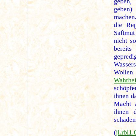
geben,
geben) 
machen.
die Re
Saftmut
nicht s
bereit
gepredi
Wassers
Wolle
Wahrhei
schöpfe
ihnen d
Macht 
ihnen 
schaden
(
jl.rbl1