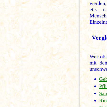
werden,
etc., 
Mensch
Einzeln
Vergl
Wer obi
mit de
unschwe
Geb
Pfl
Säu
Rit