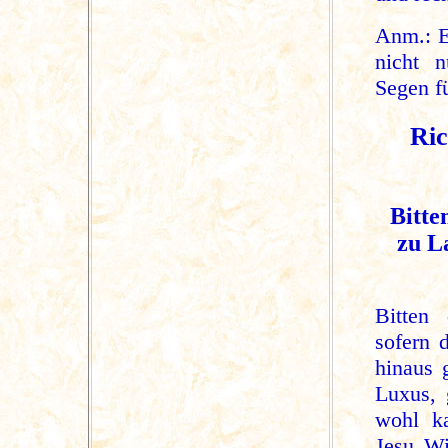
Anm.: Ei
nicht n
Segen fü
Ric
Bitte
zu L
Bitten 
sofern 
hinaus 
Luxus, 
wohl k
Jesu Wi