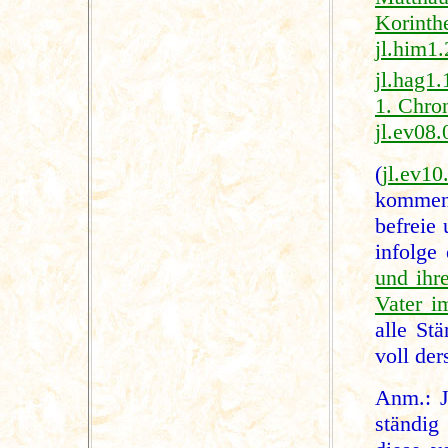
Korinth
jl.him1
jl.hag1
1. Chro
jl.ev08
(
jl.ev10
kommen,
befreie
infolge
und ihr
Vater 
alle St
voll de
Anm.: J
ständi