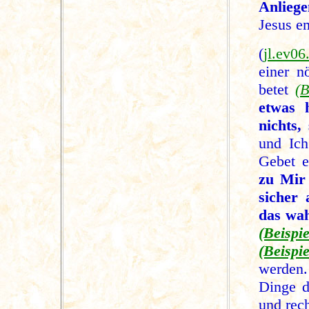
Anliege
Jesus em
(
jl.ev06
einer n
betet
(B
etwas 
nichts,
und Ich
Gebet 
zu Mir
sicher 
das wah
(Beispie
(Beispie
werden.
Dinge d
und rec