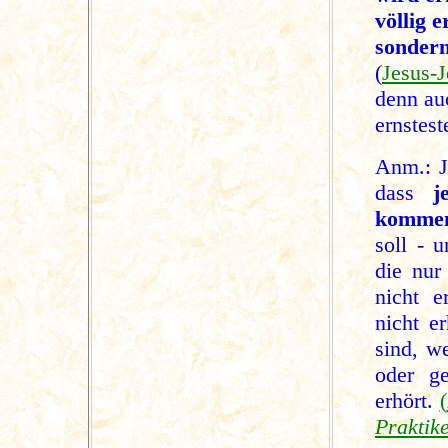
völlig e
sonder
(
Jesus-
denn au
ernstes
Anm.: J
dass
j
komme
soll - 
die nur
nicht e
nicht e
sind, w
oder ge
erhört.
(
Praktike