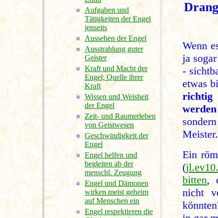
Drangs
Aufgaben und
Tätigkeiten der Engel
jenseits
Aussehen der Engel
Wenn es
Ausstrahlung guter
ja sogar
Geister
Kraft und Macht der
- sicht
Engel; Quelle ihrer
etwas bi
Kraft
richti
Wissen und Weisheit
der Engel
werden
Zeit- und Raumerleben
sondern 
von Geistwesen
Meister.
Geschwindigkeit der
Engel
Ein röm
Engel helfen und
begleiten ab der
(
jl.ev10
menschl. Zeugung
bitten
, 
Engel und Dämonen
nicht 
wirken meist geheim
auf Menschen ein
könnten
Engel respektieren die
in gar 