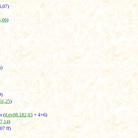
6,07)
8,06
)
6
)
9)
001,25
)
n (
jl.ev08.182,03
+ 4+6)
07,14
)
07 ff)