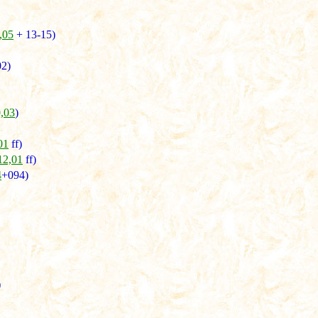
,05
+ 13-15)
02)
0,03
)
01
ff)
12,01
ff)
4
+094)
)