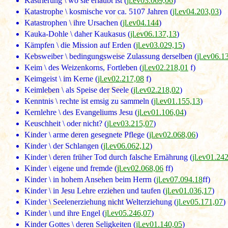
Kastrierung \ wo sie erlaubt ist (
jl.ev03.069,06
)
Katastrophe \ kosmische vor ca. 5107 Jahren (
jl.ev04.203,03
)
Katastrophen \ ihre Ursachen (
jl.ev04.144
)
Kauka-Dohle \ daher Kaukasus (
jl.ev06.137,13
)
Kämpfen \ die Mission auf Erden (
jl.ev03.029,15
)
Kebsweiber \ bedingungsweise Zulassung derselben (
jl.ev06.1
Keim \ des Weizenkorns, Fortleben (
jl.ev02.218,01
f)
Keimgeist \ im Kerne (
jl.ev02.217,08
f)
Keimleben \ als Speise der Seele (
jl.ev02.218,02
)
Kenntnis \ rechte ist emsig zu sammeln (
jl.ev01.155,13
)
Kernlehre \ des Evangeliums Jesu (
jl.ev01.106,04
)
Keuschheit \ oder nicht? (
jl.ev03.215,07
)
Kinder \ arme deren gesegnete Pflege (
jl.ev02.068,06
)
Kinder \ der Schlangen (
jl.ev06.062,12
)
Kinder \ deren früher Tod durch falsche Ernährung (
jl.ev01.24
Kinder \ eigene und fremde (
jl.ev02.068,06
ff)
Kinder \ in hohem Ansehen beim Herrn (
jl.ev07.094.18
ff)
Kinder \ in Jesu Lehre erziehen und taufen (
jl.ev01.036,17
)
Kinder \ Seelenerziehung nicht Welterziehung (
jl.ev05.171,07
)
Kinder \ und ihre Engel (
jl.ev05.246,07
)
Kinder Gottes \ deren Seligkeiten (
jl.ev01.140,05
)