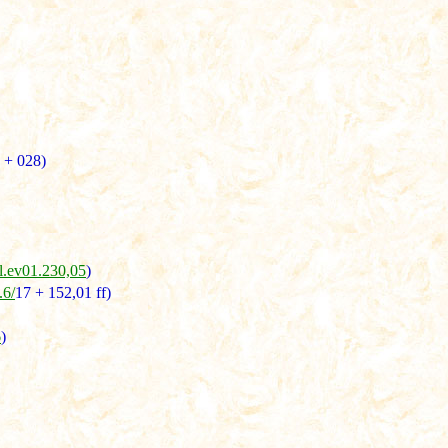
 + 028)
jl.ev01.230,05
)
.6/
17 + 152,01 ff)
6
)