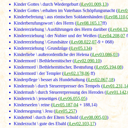
Kinder Gottes \ durch Wiedergeburt (
jl.ev01.009,13
)
Kinder Gottes \ erhalten im Vaterhaus Schöpfungsmacht (
jl.ev
Kinderbefreiung \ aus römischen Soldatenhänden (
jl.ev08.110,
Kinderberufungswort \ des Herrn (
jl.ev08.165.17
ff)
Kindererziehung \ Ausführungen des Herrn darüber (
jl.ev04.12
Kindererziehung \ der Nubier und der Weißen (
jl.ev04.208,07
f
Kindererziehung \ Grundsätze (
jl.ev08.022,07
-9 + 068)
Kindererziehung \ Grundzüge (
jl.ev05.134
)
Kinderliebe \ außerordentliche der Helena (
jl.ev03.086,03
)
Kindermord \ Bethlehemitischer (
jl.ev02.090.10
)
Kindermord \ Bethlehemitischer, Bestrafung (
jl.ev05.194,08
)
Kindermord \ der Templer (
jl.ev02.178,06
ff)
Kinderpflege \ besser als Hundehaltung (
jl.ev02.067,18
)
Kinderraub \ durch Steuererpresser des Tempels (
jl.ev01.231,1
Kinderraub \ durch Steuererpressung des Herodes (
jl.ev01.142
Kinderreich \ jenseitiges (
jl.ev06.055,05
)
Kinderseelen \ reine (
jl.ev05.187,04
+ 188,14)
Kindersegnung \ Jesu (
jl.ev05.257
)
Kindertod \ durch der Eltern Schuld (
jl.ev08.005,03
)
Kinderzucht \ gute des Ebahl (
jl.ev02.103,17
)