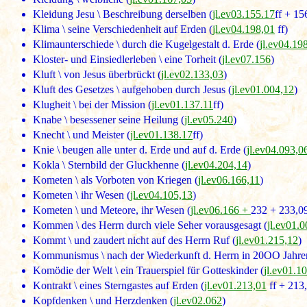
Kleidung Jesu \ Beschreibung derselben (
jl.ev03.155.17
ff + 15
Klima \ seine Verschiedenheit auf Erden (
jl.ev04.198,01
ff)
Klimaunterschiede \ durch die Kugelgestalt d. Erde (
jl.ev04.19
Kloster- und Einsiedlerleben \ eine Torheit (
jl.ev07.156
)
Kluft \ von Jesus überbrückt (
jl.ev02.133,03
)
Kluft des Gesetzes \ aufgehoben durch Jesus (
jl.ev01.004,12
)
Klugheit \ bei der Mission (
jl.ev01.137.11
ff)
Knabe \ besessener seine Heilung (
jl.ev05.240
)
Knecht \ und Meister (
jl.ev01.138.17
ff)
Knie \ beugen alle unter d. Erde und auf d. Erde (
jl.ev04.093,0
Kokla \ Sternbild der Gluckhenne (
jl.ev04.204,14
)
Kometen \ als Vorboten von Kriegen (
jl.ev06.166,11
)
Kometen \ ihr Wesen (
jl.ev04.105,13
)
Kometen \ und Meteore, ihr Wesen (
jl.ev06.166 +
232 + 233,0
Kommen \ des Herrn durch viele Seher vorausgesagt (
jl.ev01.
Kommt \ und zaudert nicht auf des Herrn Ruf (
jl.ev01.215,12
)
Kommunismus \ nach der Wiederkunft d. Herrn in 20OO Jahre
Komödie der Welt \ ein Trauerspiel für Gotteskinder (
jl.ev01.1
Kontrakt \ eines Sterngastes auf Erden (
jl.ev01.213,01
ff + 213,
Kopfdenken \ und Herzdenken (
jl.ev02.062
)