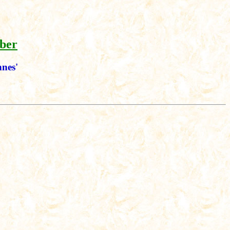
ber
nnes'