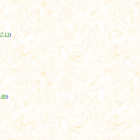
37,13
)
2,09
)