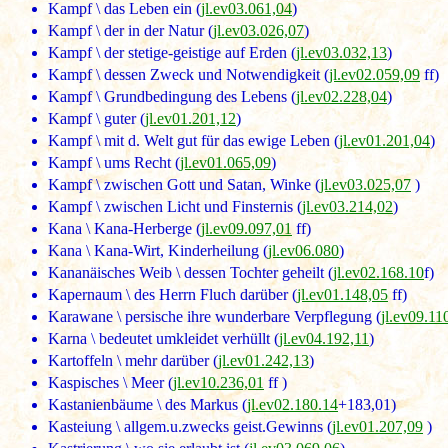
Kampf \ das Leben ein (
jl.ev03.061,04
)
Kampf \ der in der Natur (
jl.ev03.026,07
)
Kampf \ der stetige-geistige auf Erden (
jl.ev03.032,13
)
Kampf \ dessen Zweck und Notwendigkeit (
jl.ev02.059,09
ff)
Kampf \ Grundbedingung des Lebens (
jl.ev02.228,04
)
Kampf \ guter (
jl.ev01.201,12
)
Kampf \ mit d. Welt gut für das ewige Leben (
jl.ev01.201,04
)
Kampf \ ums Recht (
jl.ev01.065,09
)
Kampf \ zwischen Gott und Satan, Winke (
jl.ev03.025,07
)
Kampf \ zwischen Licht und Finsternis (
jl.ev03.214,02
)
Kana \ Kana-Herberge (
jl.ev09.097,01
ff)
Kana \ Kana-Wirt, Kinderheilung (
jl.ev06.080
)
Kananäisches Weib \ dessen Tochter geheilt (
jl.ev02.168.10
f)
Kapernaum \ des Herrn Fluch darüber (
jl.ev01.148,05
ff)
Karawane \ persische ihre wunderbare Verpflegung (
jl.ev09.11
Karna \ bedeutet umkleidet verhüllt (
jl.ev04.192,11
)
Kartoffeln \ mehr darüber (
jl.ev01.242,13
)
Kaspisches \ Meer (
jl.ev10.236,01
ff )
Kastanienbäume \ des Markus (
jl.ev02.180.14
+183,01)
Kasteiung \ allgem.u.zwecks geist.Gewinns (
jl.ev01.207,09
)