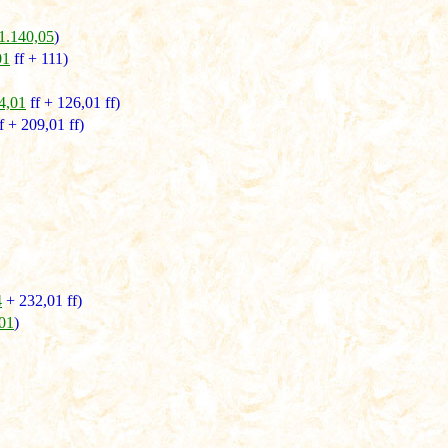
01.140,05
)
01
ff + 111)
4,01
ff + 126,01 ff)
f + 209,01 ff)
4
+ 232,01 ff)
,01
)