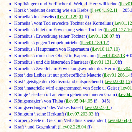
Kopfhänger \ und Verflucher d. Welt, d. Herr will keine (
jl.ev0
Korak \ bedeutet demütig wie ein Krebs (
jl.ev04.192,11
+ 205,
Kornelia \ im Jenseits (
jl.ev01.129,01
ff)
Kornelia \ vom Tod erweckte Tochter des Kornelius (
jl.ev01.1
Kornelius \ bittet um Erweckung seiner Tochter (
jl.ev01.127.10
Kornelius \ Erweckung seiner Tochter (
jl.ev01.128,07
ff)
Kornelius \ gegen Tempelumtriebe (
jl.ev01.189,12
)
Kornelius \ Hauptmann von Kapernaum (
jl.ev10.117.10
)
Kornelius \ römischer Oberst in Kapernaum (
jl.ev01.087,13
+ 0
Kornelius \ und die lästernden Pharisäer (
jl.ev01.131.10
ff)
Kornelius \ Zweifel am Erweckungswunder des Herrn (
jl.ev04
Kost \ des Leibes ist nur grobstoffliche Materie (
jl.ev01.206.14
f
Kost \ geistige dem Reifezustand entsprechend (
jl.ev02.003,15
)
Kost \ materielle wird eingenommen von Seele u. Geist (
jl.ev0
Könige \ sterben oft an einem geheimen inneren Gram (
jl.ev04
Königsmagier \ von Thiba (
jl.ev05.044,05
ff + 045)
Königsverlangen \ des Volkes Israel (
jl.ev02.027,01
)
Königtum \ seine Herkunft (
jl.ev07.203,03
ff)
Körper \ Seele u. Geist im Verhältnis zueinander (
jl.ev04.054,0
Kraft \ und Gegenkraft (
jl.ev02.228,04
ff)