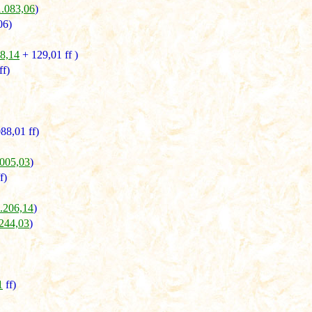
1.083,06
)
06)
28,14
+ 129,01 ff )
ff)
88,01 ff)
.005,03
)
f)
1.206,14
)
.244,03
)
1
ff)