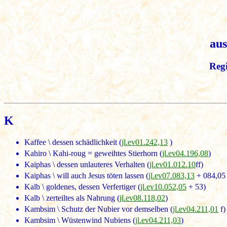
au
Regi
K
Kaffee \ dessen schädlichkeit (
jl.ev01.242,13
)
Kahiro \ Kahi-roug = geweihtes Stierhorn (
jl.ev04.196,08
)
Kaiphas \ dessen unlauteres Verhalten (
jl.ev01.012.10
ff)
Kaiphas \ will auch Jesus töten lassen (
jl.ev07.083,13
+ 084,05
Kalb \ goldenes, dessen Verfertiger (
jl.ev10.052,05
+ 53)
Kalb \ zerteiltes als Nahrung (
jl.ev08.118,02
)
Kambsim \ Schutz der Nubier vor demselben (
jl.ev04.211,01
f)
Kambsim \ Wüstenwind Nubiens (
jl.ev04.211,03
)