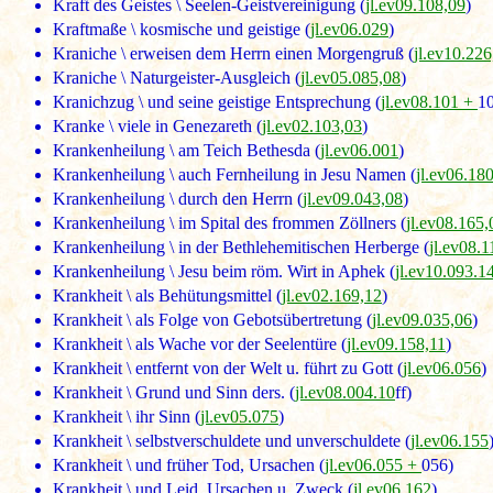
Kraft des Geistes \ Seelen-Geistvereinigung (
jl.ev09.108,09
)
Kraftmaße \ kosmische und geistige (
jl.ev06.029
)
Kraniche \ erweisen dem Herrn einen Morgengruß (
jl.ev10.226
Kraniche \ Naturgeister-Ausgleich (
jl.ev05.085,08
)
Kranichzug \ und seine geistige Entsprechung (
jl.ev08.101 +
1
Kranke \ viele in Genezareth (
jl.ev02.103,03
)
Krankenheilung \ am Teich Bethesda (
jl.ev06.001
)
Krankenheilung \ auch Fernheilung in Jesu Namen (
jl.ev06.18
Krankenheilung \ durch den Herrn (
jl.ev09.043,08
)
Krankenheilung \ im Spital des frommen Zöllners (
jl.ev08.165,
Krankenheilung \ in der Bethlehemitischen Herberge (
jl.ev08.1
Krankenheilung \ Jesu beim röm. Wirt in Aphek (
jl.ev10.093.1
Krankheit \ als Behütungsmittel (
jl.ev02.169,12
)
Krankheit \ als Folge von Gebotsübertretung (
jl.ev09.035,06
)
Krankheit \ als Wache vor der Seelentüre (
jl.ev09.158,11
)
Krankheit \ entfernt von der Welt u. führt zu Gott (
jl.ev06.056
)
Krankheit \ Grund und Sinn ders. (
jl.ev08.004.10
ff)
Krankheit \ ihr Sinn (
jl.ev05.075
)
Krankheit \ selbstverschuldete und unverschuldete (
jl.ev06.155
Krankheit \ und früher Tod, Ursachen (
jl.ev06.055 +
056)
Krankheit \ und Leid, Ursachen u. Zweck (
jl.ev06.162
)