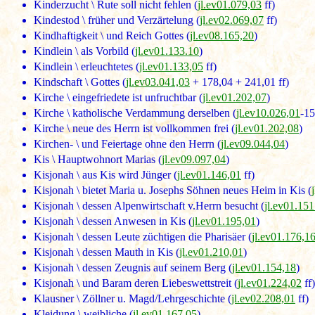
Kinderzucht \ Rute soll nicht fehlen (
jl.ev01.079,03
ff)
Kindestod \ früher und Verzärtelung (
jl.ev02.069,07
ff)
Kindhaftigkeit \ und Reich Gottes (
jl.ev08.165,20
)
Kindlein \ als Vorbild (
jl.ev01.133.10
)
Kindlein \ erleuchtetes (
jl.ev01.133,05
ff)
Kindschaft \ Gottes (
jl.ev03.041,03
+ 178,04 + 241,01 ff)
Kirche \ eingefriedete ist unfruchtbar (
jl.ev01.202,07
)
Kirche \ katholische Verdammung derselben (
jl.ev10.026,01
-15
Kirche \ neue des Herrn ist vollkommen frei (
jl.ev01.202,08
)
Kirchen- \ und Feiertage ohne den Herrn (
jl.ev09.044,04
)
Kis \ Hauptwohnort Marias (
jl.ev09.097,04
)
Kisjonah \ aus Kis wird Jünger (
jl.ev01.146,01
ff)
Kisjonah \ bietet Maria u. Josephs Söhnen neues Heim in Kis (
Kisjonah \ dessen Alpenwirtschaft v.Herrn besucht (
jl.ev01.151
Kisjonah \ dessen Anwesen in Kis (
jl.ev01.195,01
)
Kisjonah \ dessen Leute züchtigen die Pharisäer (
jl.ev01.176,1
Kisjonah \ dessen Mauth in Kis (
jl.ev01.210,01
)
Kisjonah \ dessen Zeugnis auf seinem Berg (
jl.ev01.154,18
)
Kisjonah \ und Baram deren Liebeswettstreit (
jl.ev01.224,02
ff)
Klausner \ Zöllner u. Magd/Lehrgeschichte (
jl.ev02.208,01
ff)
Kleidung \ weibliche (
jl.ev01.167,05
)