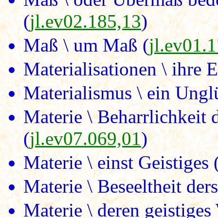
(
jl.ev02.185,13
)
Maß \ um Maß (
jl.ev01.
Materialisationen \ ihre 
Materialismus \ ein Ungl
Materie \ Beharrlichkeit 
(
jl.ev07.069,01
)
Materie \ einst Geistiges 
Materie \ Beseeltheit ders
Materie \ deren geistiges