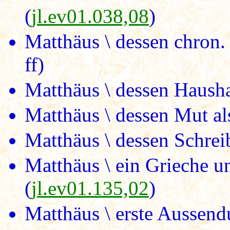
(
jl.ev01.038,08
)
Matthäus \ dessen chron.
ff)
Matthäus \ dessen Hausha
Matthäus \ dessen Mut al
Matthäus \ dessen Schreib
Matthäus \ ein Grieche u
(
jl.ev01.135,02
)
Matthäus \ erste Aussend