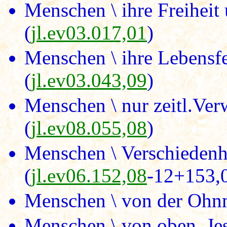
Menschen \ ihre Freiheit
(
jl.ev03.017,01
)
Menschen \ ihre Lebensf
(
jl.ev03.043,09
)
Menschen \ nur zeitl.Ver
(
jl.ev08.055,08
)
Menschen \ Verschiedenh
(
jl.ev06.152,08
-12+153,
Menschen \ von der Ohnm
Menschen \ von oben, Je