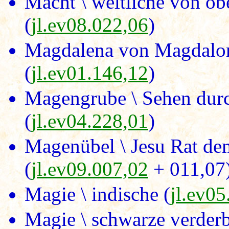
Macht \ weltliche von ob
(
jl.ev08.022,06
)
Magdalena von Magdalon
(
jl.ev01.146,12
)
Magengrube \ Sehen durc
(
jl.ev04.228,01
)
Magenübel \ Jesu Rat d
(
jl.ev09.007,02
+ 011,07
Magie \ indische (
jl.ev05
Magie \ schwarze verderb