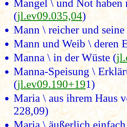
Mangel \ und Not haben n
(
jl.ev09.035,04
)
Mann \ reicher und seine 
Mann und Weib \ deren E
Manna \ in der Wüste (
jl
Manna-Speisung \ Erklär
(
jl.ev09.190+19
1)
Maria \ aus ihrem Haus ve
228,09)
Maria \ äußerlich einfac