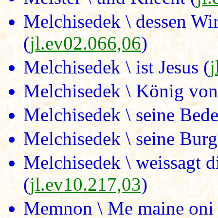
Melchisedek \ dessen Wi
(
jl.ev02.066,06
)
Melchisedek \ ist Jesus (
j
Melchisedek \ König von
Melchisedek \ seine Bede
Melchisedek \ seine Burg 
Melchisedek \ weissagt d
(
jl.ev10.217,03
)
Memnon \ Me maine oni