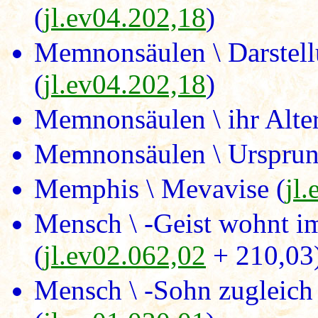
(
jl.ev04.202,18
)
Memnonsäulen \ Darstell
(
jl.ev04.202,18
)
Memnonsäulen \ ihr Alter
Memnonsäulen \ Ursprung
Memphis \ Mevavise (
jl
Mensch \ -Geist wohnt i
(
jl.ev02.062,02
+ 210,03
Mensch \ -Sohn zugleich