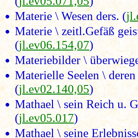
(
jl.ev05.071,05
)
Materie \ Wesen ders. (
jl
Materie \ zeitl.Gefäß gei
(
jl.ev06.154,07
)
Materiebilder \ überwiege
Materielle Seelen \ deren
(
jl.ev02.140,05
)
Mathael \ sein Reich u. 
(
jl.ev05.017
)
Mathael \ seine Erlebniss