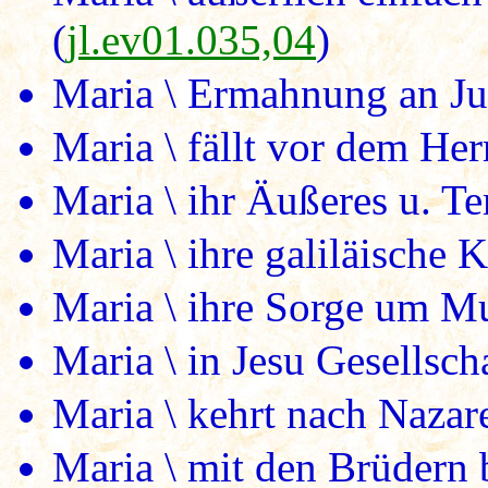
(
jl.ev01.035,04
)
Maria \ Ermahnung an Ju
Maria \ fällt vor dem Her
Maria \ ihr Äußeres u. T
Maria \ ihre galiläische 
Maria \ ihre Sorge um M
Maria \ in Jesu Gesellscha
Maria \ kehrt nach Nazar
Maria \ mit den Brüdern b