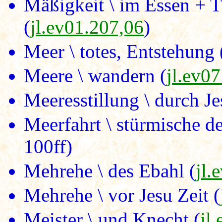
Mäßigkeit \ im Essen + T
(
jl.ev01.207,06
)
Meer \ totes, Entstehung 
Meere \ wandern (
jl.ev0
Meeresstillung \ durch Je
Meerfahrt \ stürmische de
100ff)
Mehrehe \ des Ebahl (
jl.
Mehrehe \ vor Jesu Zeit (
Meister \ und Knecht (
jl