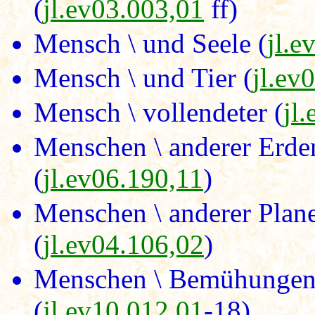
(
jl.ev03.003,01
ff)
Mensch \ und Seele (
jl.e
Mensch \ und Tier (
jl.ev
Mensch \ vollendeter (
jl
Menschen \ anderer Erde
(
jl.ev06.190,11
)
Menschen \ anderer Plan
(
jl.ev04.106,02
)
Menschen \ Bemühungen 
(
jl.ev10.012,01
-18)