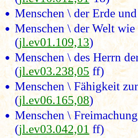
Menschen \ der Erde und
Menschen \ der Welt wie 
(
jl.ev01.109,13
)
Menschen \ des Herrn de
(
jl.ev03.238,05
ff)
Menschen \ Fähigkeit zu
(
jl.ev06.165,08
)
Menschen \ Freimachung
(
jl.ev03.042,01
ff)