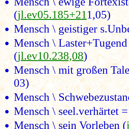
Mensch \ ewige Fortexist
(
jl.ev05.185+21
1,05)
Mensch \ geistiger s.Unbe
Mensch \ Laster+Tugend 
(
jl.ev10.238,08
)
Mensch \ mit großen Tale
03)
Mensch \ Schwebezustand
Mensch \ seel.verhärtet =
Mensch \ sein Vorleben (