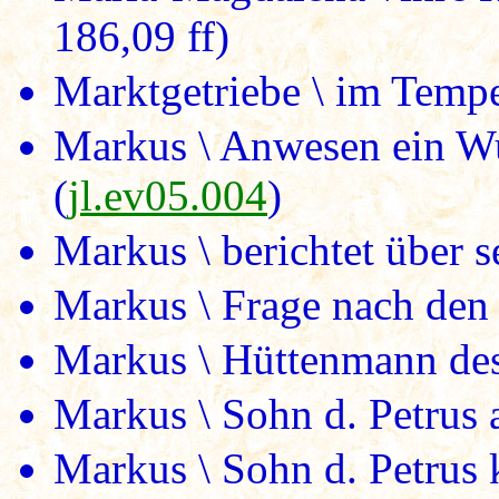
186,09 ff)
Marktgetriebe \ im Tempel
Markus \ Anwesen ein W
(
jl.ev05.004
)
Markus \ berichtet über s
Markus \ Frage nach den
Markus \ Hüttenmann des
Markus \ Sohn d. Petrus a
Markus \ Sohn d. Petru