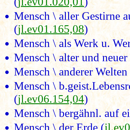
(
jl.ev01.020,01
)
Mensch \ aller Gestirne a
(
jl.ev01.165,08
)
Mensch \ als Werk u. Wer
Mensch \ alter und neuer 
Mensch \ anderer Welten 
Mensch \ b.geist.Lebensr
(
jl.ev06.154,04
)
Mensch \ bergähnl. auf e
Mensch \ der Erde (
jl.ev