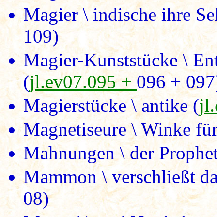
Magier \ indische ihre Se
109)
Magier-Kunststücke \ En
(
jl.ev07.095 +
096 + 097
Magierstücke \ antike (
jl
Magnetiseure \ Winke für
Mahnungen \ der Prophet
Mammon \ verschließt das
08)