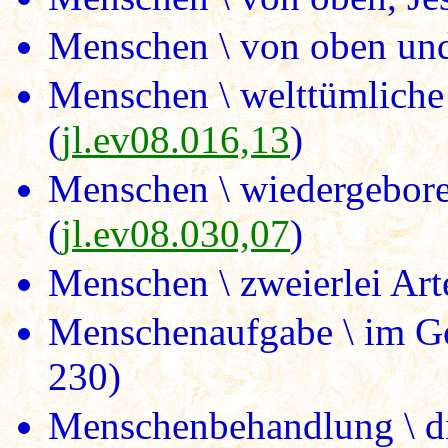
Menschen \ von oben und
Menschen \ welttümliche
(
jl.ev08.016,13
)
Menschen \ wiedergebore
(
jl.ev08.030,07
)
Menschen \ zweierlei Art
Menschenaufgabe \ im Go
230)
Menschenbehandlung \ die