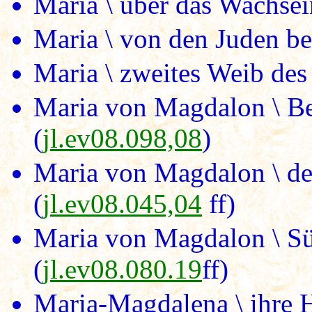
Maria \ über das Wachsei
Maria \ von den Juden be
Maria \ zweites Weib des
Maria von Magdalon \ Be
(
jl.ev08.098,08
)
Maria von Magdalon \ de
(
jl.ev08.045,04
ff)
Maria von Magdalon \ S
(
jl.ev08.080.19
ff)
Maria-Magdalena \ ihre H