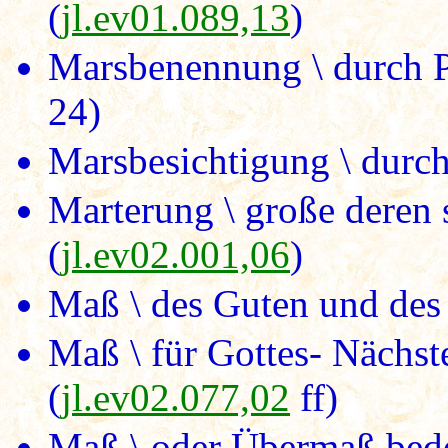
(
jl.ev01.089,13
)
Marsbenennung \ durch Pr
24)
Marsbesichtigung \ durch
Marterung \ große deren 
(
jl.ev02.001,06
)
Maß \ des Guten und des 
Maß \ für Gottes- Nächst
(
jl.ev02.077,02
ff)
Maß \ oder Übermaß bed