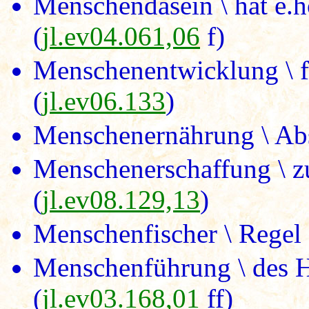
Menschendasein \ hat e.
(
jl.ev04.061,06
f)
Menschenentwicklung \ f
(
jl.ev06.133
)
Menschenernährung \ Ab
Menschenerschaffung \ zu
(
jl.ev08.129,13
)
Menschenfischer \ Regel 
Menschenführung \ des H
(
jl.ev03.168,01
ff)