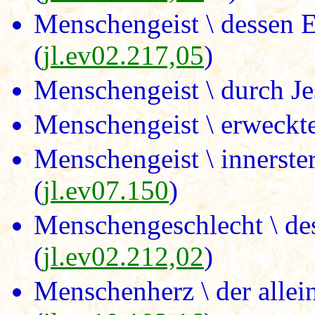
Menschengeist \ dessen E
(
jl.ev02.217,05
)
Menschengeist \ durch Jes
Menschengeist \ erweckte
Menschengeist \ innerster
(
jl.ev07.150
)
Menschengeschlecht \ de
(
jl.ev02.212,02
)
Menschenherz \ der allei