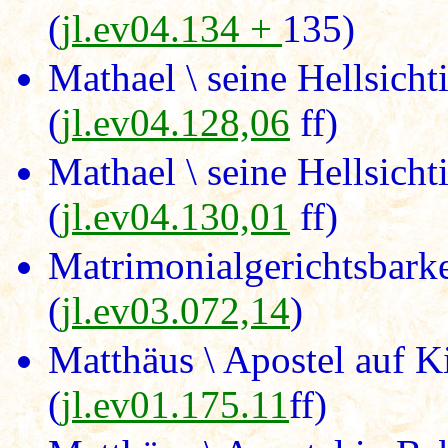
(
jl.ev04.134 +
135)
Mathael \ seine Hellsicht
(
jl.ev04.128,06
ff)
Mathael \ seine Hellsich
(
jl.ev04.130,01
ff)
Matrimonialgerichtsbarke
(
jl.ev03.072,14
)
Matthäus \ Apostel auf K
(
jl.ev01.175.11
ff)