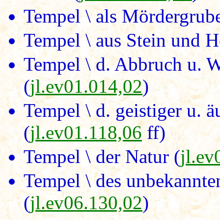
Tempel \ als Mördergrube
Tempel \ aus Stein und Ho
Tempel \ d. Abbruch u. 
(
jl.ev01.014,02
)
Tempel \ d. geistiger u. 
(
jl.ev01.118,06
ff)
Tempel \ der Natur (
jl.e
Tempel \ des unbekannte
(
jl.ev06.130,02
)