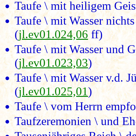
Taufe \ mit heiligem Geis
Taufe \ mit Wasser nichts
(
jl.ev01.024,06
ff)
Taufe \ mit Wasser und G
(
jl.ev01.023,03
)
Taufe \ mit Wasser v.d. J
(
jl.ev01.025,01
)
Taufe \ vom Herrn empfo
Taufzeremonien \ und Eh
Tausenjähriges Reich \ d