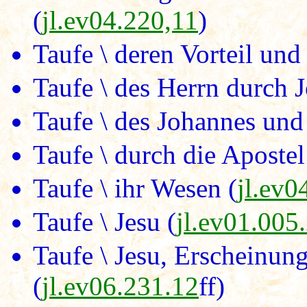
(
jl.ev04.220,11
)
Taufe \ deren Vorteil und
Taufe \ des Herrn durch 
Taufe \ des Johannes und
Taufe \ durch die Apostel
Taufe \ ihr Wesen (
jl.ev0
Taufe \ Jesu (
jl.ev01.005
Taufe \ Jesu, Erscheinun
(
jl.ev06.231.12
ff)