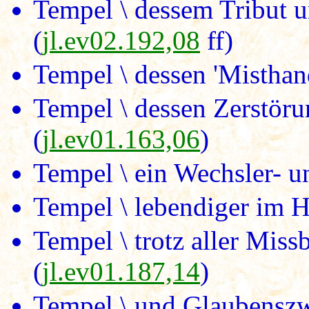
Tempel \ dessem Tribut 
(
jl.ev02.192,08
ff)
Tempel \ dessen 'Misthand
Tempel \ dessen Zerstöru
(
jl.ev01.163,06
)
Tempel \ ein Wechsler- u
Tempel \ lebendiger im H
Tempel \ trotz aller Mis
(
jl.ev01.187,14
)
Tempel \ und Glaubensz