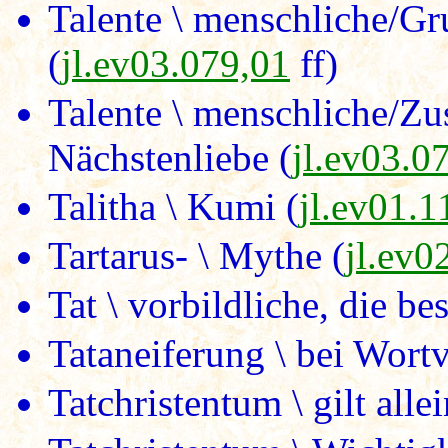
Talente \ menschliche/Gr
(
jl.ev03.079,01
ff)
Talente \ menschliche/Z
Nächstenliebe (
jl.ev03.0
Talitha \ Kumi (
jl.ev01.1
Tartarus- \ Mythe (
jl.ev0
Tat \ vorbildliche, die be
Tataneiferung \ bei Wort
Tatchristentum \ gilt allei