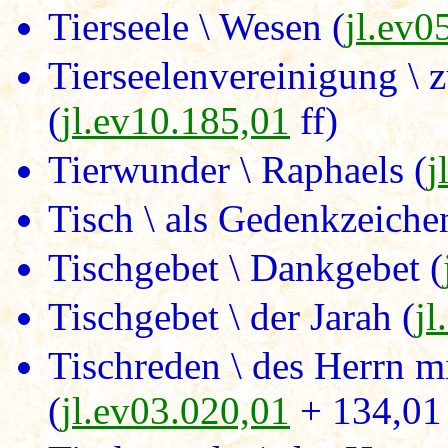
Tierseele \ Wesen (
jl.ev0
Tierseelenvereinigung \ 
(
jl.ev10.185,01
ff)
Tierwunder \ Raphaels (
j
Tisch \ als Gedenkzeiche
Tischgebet \ Dankgebet (
Tischgebet \ der Jarah (
jl
Tischreden \ des Herrn mi
(
jl.ev03.020,01
+ 134,01 