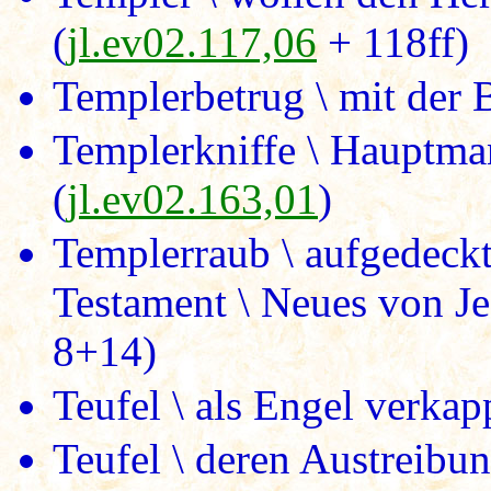
(
jl.ev02.117,06
+ 118ff)
Templerbetrug \ mit der 
Templerkniffe \ Hauptman
(
jl.ev02.163,01
)
Templerraub \ aufgedeck
Testament \ Neues von Je
8+14)
Teufel \ als Engel verkapp
Teufel \ deren Austreibun