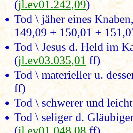
(
jl.ev01.242,09
)
Tod \ jäher eines Knaben,
149,09 + 150,01 + 151,07
Tod \ Jesus d. Held im 
(
jl.ev03.035,01
ff)
Tod \ materieller u. dess
ff)
Tod \ schwerer und leicht
Tod \ seliger d. Gläubig
(
jl.ev01.048,08
ff)