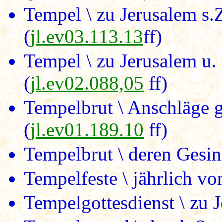
Tempel \ zu Jerusalem s.
(
jl.ev03.113.13
ff)
Tempel \ zu Jerusalem u.
(
jl.ev02.088,05
ff)
Tempelbrut \ Anschläge g
(
jl.ev01.189.10
ff)
Tempelbrut \ deren Gesi
Tempelfeste \ jährlich v
Tempelgottesdienst \ zu J