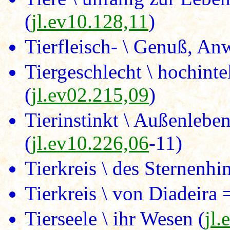
(
jl.ev10.128,11
)
Tierfleisch- \ Genuß, An
Tiergeschlecht \ hochint
(
jl.ev02.215,09
)
Tierinstinkt \ Außenlebe
(
jl.ev10.226,06
-11)
Tierkreis \ des Sternenhi
Tierkreis \ von Diadeira 
Tierseele \ ihr Wesen (
jl