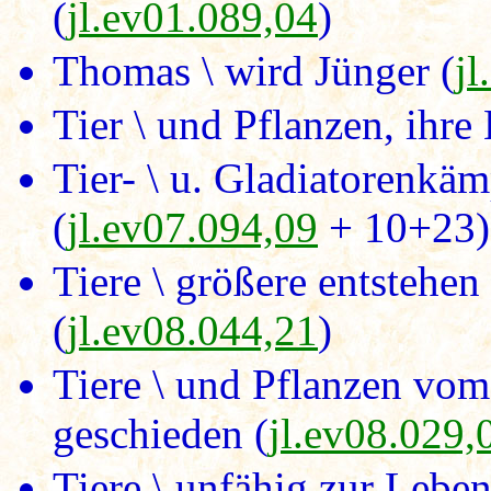
(
jl.ev01.089,04
)
Thomas \ wird Jünger (
jl
Tier \ und Pflanzen, ihr
Tier- \ u. Gladiatorenkä
(
jl.ev07.094,09
+ 10+23)
Tiere \ größere entstehen
(
jl.ev08.044,21
)
Tiere \ und Pflanzen vom
geschieden (
jl.ev08.029,
Tiere \ unfähig zur Leb