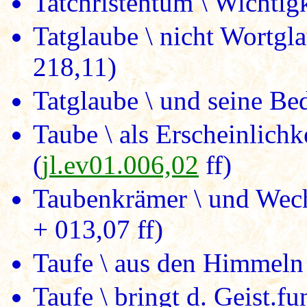
Tatchristentum \ Wichtigk
Tatglaube \ nicht Wortgla
218,11)
Tatglaube \ und seine Be
Taube \ als Erscheinlichk
(
jl.ev01.006,02
ff)
Taubenkrämer \ und Wech
+ 013,07 ff)
Taufe \ aus den Himmeln
Taufe \ bringt d. Geist.f