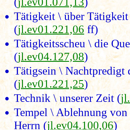
(
jl.ev01.071,13
)
Tätigkeit \ über Tätigke
(
jl.ev01.221,06
ff)
Tätigkeitsscheu \ die Que
(
jl.ev04.127,08
)
Tätigsein \ Nachtpredigt
(
jl.ev01.221,25
)
Technik \ unserer Zeit (
j
Tempel \ Ablehnung von 
Herrn (
jl.ev04.100,06
)