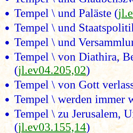
Tempel \ und Paläste (
jl.
Tempel \ und Staatspoliti
Tempel \ und Versammlu
Tempel \ von Diathira, B
(
jl.ev04.205,02
)
Tempel \ von Gott verlas
Tempel \ werden immer w
Tempel \ zu Jerusalem, Ur
(
jl.ev03.155,14
)