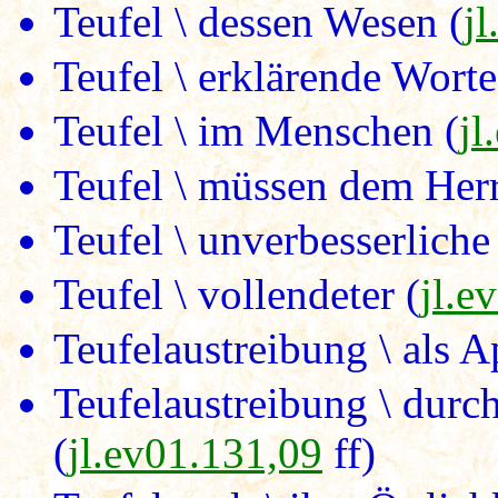
Teufel \ dessen Wesen (
j
Teufel \ erklärende Worte
Teufel \ im Menschen (
jl
Teufel \ müssen dem Herr
Teufel \ unverbesserlich
Teufel \ vollendeter (
jl.e
Teufelaustreibung \ als A
Teufelaustreibung \ durc
(
jl.ev01.131,09
ff)