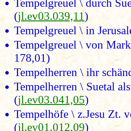
Tempelgreuel \ durch Sue
(
jl.ev03.039,11
)
Tempelgreuel \ in Jerusa
Tempelgreuel \ von Marku
178,01)
Tempelherren \ ihr schänd
Tempelherren \ Suetal al
(
jl.ev03.041,05
)
Tempelhöfe \ z.Jesu Zt. 
(
jl.ev01.012,09
)