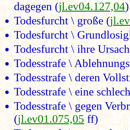
dagegen (
jl.ev04.127,04
)
Todesfurcht \ große (
jl.e
Todesfurcht \ Grundlosigk
Todesfurcht \ ihre Ursach
Todesstrafe \ Ablehnungs
Todesstrafe \ deren Volls
Todesstrafe \ eine schlech
Todesstrafe \ gegen Verbr
(
jl.ev01.075,05
ff)