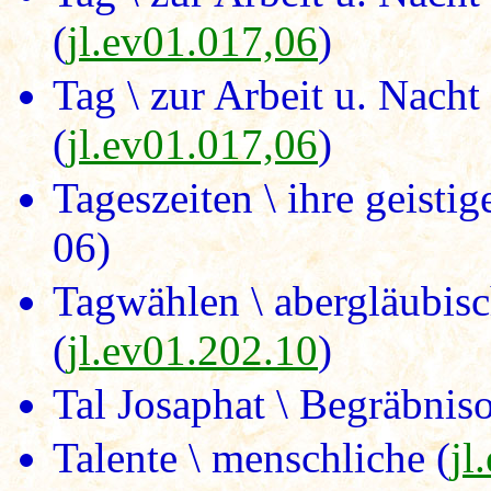
(
jl.ev01.017,06
)
Tag \ zur Arbeit u. Nach
(
jl.ev01.017,06
)
Tageszeiten \ ihre geisti
06)
Tagwählen \ abergläubisch
(
jl.ev01.202.10
)
Tal Josaphat \ Begräbniso
Talente \ menschliche (
jl