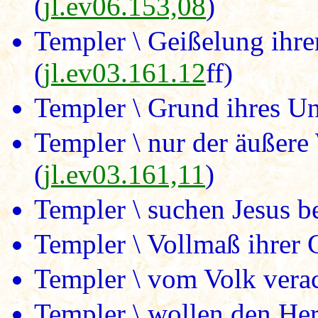
(
jl.ev06.153,08
)
Templer \ Geißelung ihre
(
jl.ev03.161.12
ff)
Templer \ Grund ihres U
Templer \ nur der äußere
(
jl.ev03.161,11
)
Templer \ suchen Jesus 
Templer \ Vollmaß ihrer 
Templer \ vom Volk verac
Templer \ wollen den Her