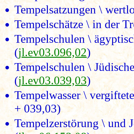
Tempelsatzungen \ wertlo
Tempelschätze \ in der Tr
Tempelschulen \ ägyptisc
(
jl.ev03.096,02
)
Tempelschulen \ Jüdische
(
jl.ev03.039,03
)
Tempelwasser \ vergiftete
+ 039,03)
Tempelzerstörung \ und 