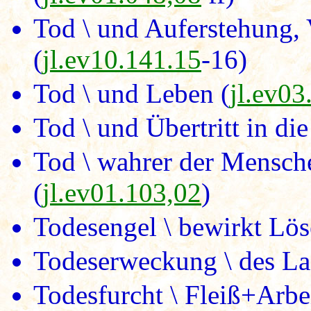
Tod \ und Auferstehung, 
(
jl.ev10.141.15
-16)
Tod \ und Leben (
jl.ev03
Tod \ und Übertritt in die
Tod \ wahrer der Mensche
(
jl.ev01.103,02
)
Todesengel \ bewirkt Lös
Todeserweckung \ des La
Todesfurcht \ Fleiß+Arbei