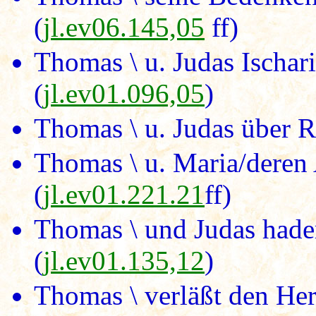
(
jl.ev06.145,05
ff)
Thomas \ u. Judas Ischari
(
jl.ev01.096,05
)
Thomas \ u. Judas über Re
Thomas \ u. Maria/deren
(
jl.ev01.221.21
ff)
Thomas \ und Judas hade
(
jl.ev01.135,12
)
Thomas \ verläßt den Her