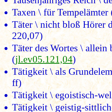
Taxen \ für Tempelämter 
Täter \ nicht bloß Hörer 
220,07)
Täter des Wortes \ allei
(
jl.ev05.121,04
)
Tätigkeit \ als Grundele
ff)
Tätigkeit \ egoistisch-wel
Tätigkeit \ geistig-sittli