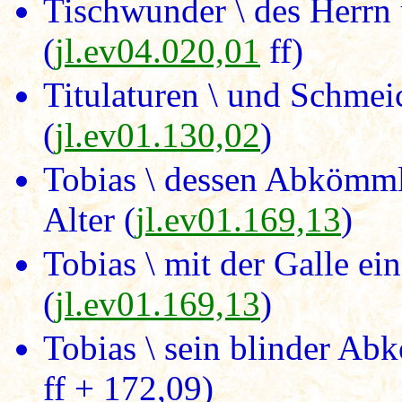
Tischwunder \ des Herrn 
(
jl.ev04.020,01
ff)
Titulaturen \ und Schmei
(
jl.ev01.130,02
)
Tobias \ dessen Abkömm
Alter (
jl.ev01.169,13
)
Tobias \ mit der Galle e
(
jl.ev01.169,13
)
Tobias \ sein blinder Ab
ff + 172,09)