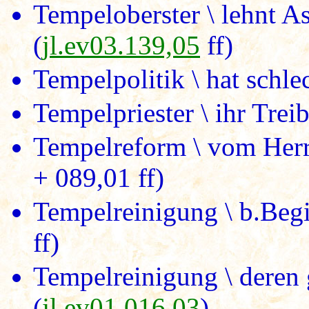
Tempeloberster \ lehnt A
(
jl.ev03.139,05
ff)
Tempelpolitik \ hat schle
Tempelpriester \ ihr Treib
Tempelreform \ vom Herr
+ 089,01 ff)
Tempelreinigung \ b.Begi
ff)
Tempelreinigung \ deren 
(
jl.ev01.016,03
)