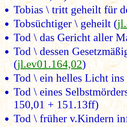
Tobias \ tritt geheilt für 
Tobsüchtiger \ geheilt (
jl
Tod \ das Gericht aller Ma
Tod \ dessen Gesetzmäßi
(
jl.ev01.164,02
)
Tod \ ein helles Licht in
Tod \ eines Selbstmörders
150,01 + 151.13ff)
Tod \ früher v.Kindern i